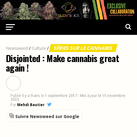
SÉRIES SUR LE CANNABIS
Newsweed
/
Culture
/
Disjointed : Make cannabis great
again !
Publié
il y a 9 ans
le
1 septembre 2017
- Mis à jour le 15 novembre
2022
Par
Mehdi Bautier
Suivre Newsweed sur Google