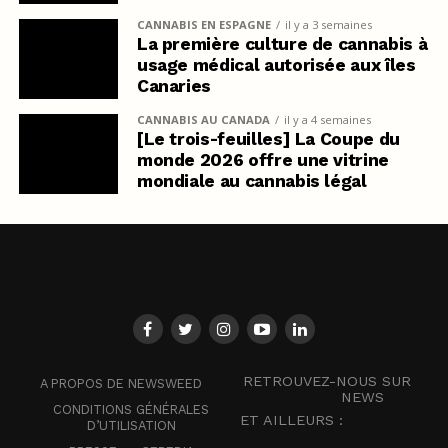
CANNABIS EN ESPAGNE
il y a 3 semaines
La première culture de cannabis à
usage médical autorisée aux îles
Canaries
CANNABIS AU CANADA
il y a 4 semaines
[Le trois-feuilles] La Coupe du
monde 2026 offre une vitrine
mondiale au cannabis légal
RETROUVEZ-NOUS SUR
A PROPOS DE NEWSWEED
NEWS
CONDITIONS GÉNÉRALES
ET AILLEURS :
D’UTILISATION