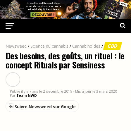
CBD
Newsweed
/
Science du cannabis
/
Cannabinoïdes
/
Des besoins, des goûts, un rituel : le
concept Rituals par Sensiness
Publié
il y a 7 ans
le
2 décembre 2019
- Mis à jour le 3 mars 2020
Par
Team NWD
Suivre Newsweed sur Google