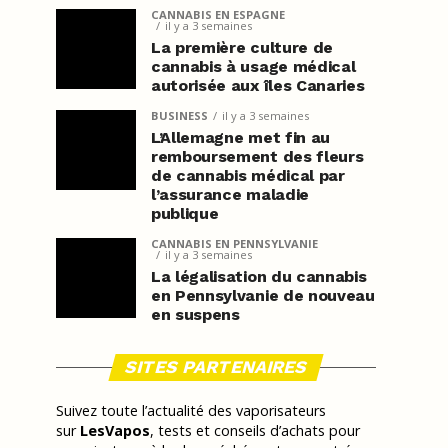
CANNABIS EN ESPAGNE
il y a 3 semaines
La première culture de
cannabis à usage médical
autorisée aux îles Canaries
BUSINESS
il y a 3 semaines
L’Allemagne met fin au
remboursement des fleurs
de cannabis médical par
l’assurance maladie
publique
CANNABIS EN PENNSYLVANIE
il y a 3 semaines
La légalisation du cannabis
en Pennsylvanie de nouveau
en suspens
SITES PARTENAIRES
Suivez toute l’actualité des vaporisateurs
sur
LesVapos
, tests et conseils d’achats pour