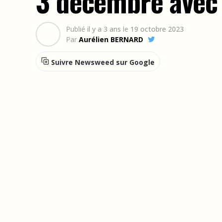
3 décembre avec
Publié
il y a 3 ans
le
19 octobre 2023
Par
Aurélien BERNARD
Suivre Newsweed sur Google