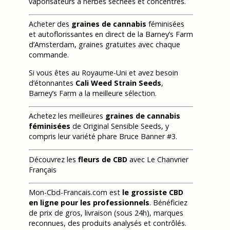
vaporisateurs à herbes séchées et concentrés.
Acheter des
graines de cannabis
féminisées
et autoflorissantes en direct de la Barney’s Farm
d’Amsterdam, graines gratuites avec chaque
commande.
Si vous êtes au Royaume-Uni et avez besoin
d’étonnantes
Cali Weed Strain Seeds
,
Barney’s Farm a la meilleure sélection.
Achetez les meilleures
graines de cannabis
féminisées
de Original Sensible Seeds, y
compris leur variété phare Bruce Banner #3.
Découvrez les
fleurs de CBD
avec Le Chanvrier
Français
Mon-Cbd-Francais.com est
le grossiste CBD
en ligne pour les professionnels
. Bénéficiez
de prix de gros, livraison (sous 24h), marques
reconnues, des produits analysés et contrôlés.