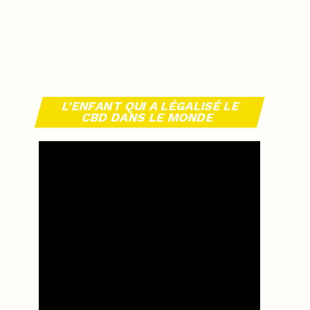
L’ENFANT QUI A LÉGALISÉ LE
CBD DANS LE MONDE