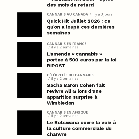
des mois de retard
CANNABIS AU CANADA
il y a 3 jours
Quick Hit Juillet 2026 : ce
qu’on a loupé ces dernières
semaines
CANNABIS EN FRANCE
il y a 2 semaines
L’amende « cannabis »
portée à 500 euros par la loi
RIPOST
CÉLÉBRITÉS DU CANNABIS
il y a 2 semaines
Sacha Baron Cohen fait
revivre Ali G lors d’une
apparition surprise à
Wimbledon
CANNABIS EN AFRIQUE
il y a 2 semaines
Le Botswana ouvre la voie à
la culture commerciale du
chanvre