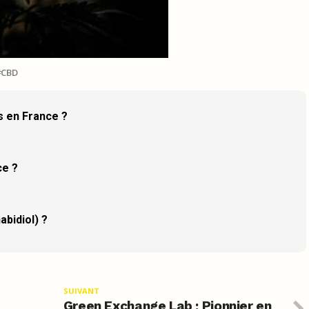
CBD
is en France ?
ce ?
abidiol) ?
SUIVANT
Green Exchange Lab : Pionnier en