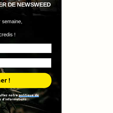
TER DE NEWSWEED
r semaine,
credis !
ultez notre
politique de
 d’informations.