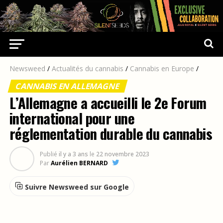
Newsweed
/
Actualités du cannabis
/
Cannabis en Europe
/
CANNABIS EN ALLEMAGNE
L’Allemagne a accueilli le 2e Forum
international pour une
réglementation durable du cannabis
Publié
il y a 3 ans
le
22 novembre 2023
Par
Aurélien BERNARD
Suivre Newsweed sur Google