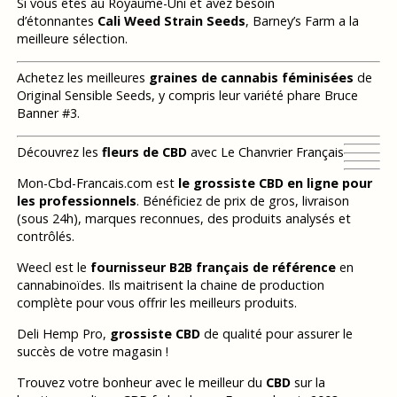
Si vous êtes au Royaume-Uni et avez besoin
d’étonnantes
Cali Weed Strain Seeds
, Barney’s Farm a la
meilleure sélection.
Achetez les meilleures
graines de cannabis féminisées
de
Original Sensible Seeds, y compris leur variété phare Bruce
Banner #3.
Découvrez les
fleurs de CBD
avec Le Chanvrier Français
Mon-Cbd-Francais.com est
le grossiste CBD en ligne pour
les professionnels
. Bénéficiez de prix de gros, livraison
(sous 24h), marques reconnues, des produits analysés et
contrôlés.
Weecl est le
fournisseur B2B français de référence
en
cannabinoïdes. Ils maitrisent la chaine de production
complète pour vous offrir les meilleurs produits.
Deli Hemp Pro,
grossiste CBD
de qualité pour assurer le
succès de votre magasin !
Trouvez votre bonheur avec le meilleur du
CBD
sur la