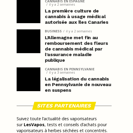
CANNABIS EN ESPAGNE
il y a 2 semaines
La première culture de
cannabis à usage médical
autorisée aux îles Canaries
BUSINESS
il y a 2 semaines
L’Allemagne met fin au
remboursement des fleurs
de cannabis médical par
l’assurance maladie
publique
CANNABIS EN PENNSYLVANIE
il y a 3 semaines
La légalisation du cannabis
en Pennsylvanie de nouveau
en suspens
SITES PARTENAIRES
Suivez toute l’actualité des vaporisateurs
sur
LesVapos
, tests et conseils d’achats pour
vaporisateurs à herbes séchées et concentrés.