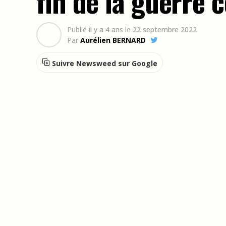
fin de la guerre 
Publié
il y a 4 ans
le
22 septembre 2022
Par
Aurélien BERNARD
Suivre Newsweed sur Google