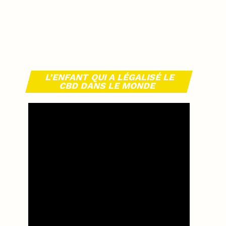
L’ENFANT QUI A LÉGALISÉ LE
CBD DANS LE MONDE