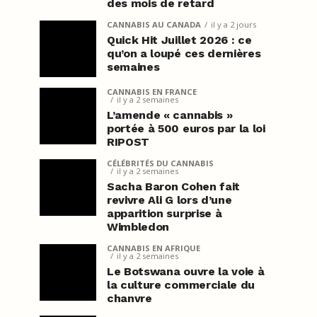
des mois de retard
CANNABIS AU CANADA
il y a 2 jours
Quick Hit Juillet 2026 : ce
qu’on a loupé ces dernières
semaines
CANNABIS EN FRANCE
il y a 2 semaines
L’amende « cannabis »
portée à 500 euros par la loi
RIPOST
CÉLÉBRITÉS DU CANNABIS
il y a 2 semaines
Sacha Baron Cohen fait
revivre Ali G lors d’une
apparition surprise à
Wimbledon
CANNABIS EN AFRIQUE
il y a 2 semaines
Le Botswana ouvre la voie à
la culture commerciale du
chanvre