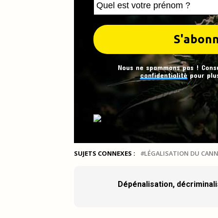
Nous ne spammons pas ! Cons
confidentialité
pour plus
SUJETS CONNEXES :
LÉGALISATION DU CANN
Dépénalisation, décriminalis