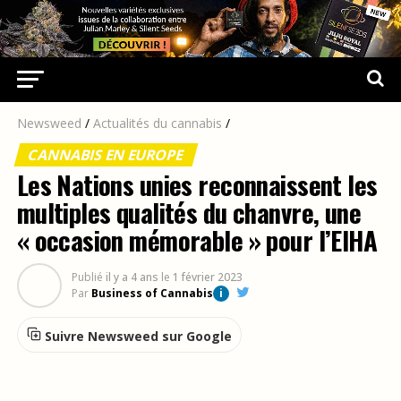
Newsweed
/
Actualités du cannabis
/
CANNABIS EN EUROPE
Les Nations unies reconnaissent les
multiples qualités du chanvre, une
« occasion mémorable » pour l’EIHA
Publié
il y a 4 ans
le
1 février 2023
Par
Business of Cannabis
i
Suivre Newsweed sur Google