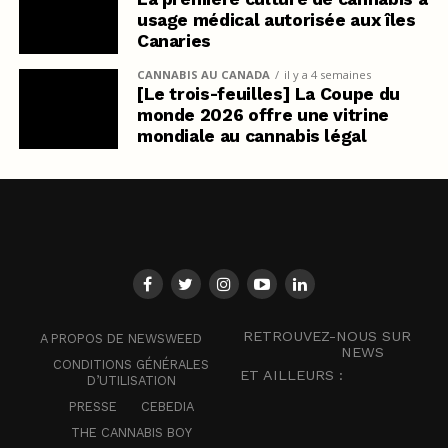
usage médical autorisée aux îles
Canaries
CANNABIS AU CANADA
il y a 4 semaines
[Le trois-feuilles] La Coupe du
monde 2026 offre une vitrine
mondiale au cannabis légal
RETROUVEZ-NOUS SUR
A PROPOS DE NEWSWEED
NEWS
CONDITIONS GÉNÉRALES
ET AILLEURS :
D’UTILISATION
PRESSE
CEBEDIA
THE CANNABIS BOY