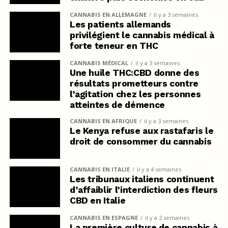
CANNABIS EN ALLEMAGNE
il y a 3 semaines
Les patients allemands
privilégient le cannabis médical à
forte teneur en THC
CANNABIS MÉDICAL
il y a 3 semaines
Une huile THC:CBD donne des
résultats prometteurs contre
l’agitation chez les personnes
atteintes de démence
CANNABIS EN AFRIQUE
il y a 3 semaines
Le Kenya refuse aux rastafaris le
droit de consommer du cannabis
CANNABIS EN ITALIE
il y a 4 semaines
Les tribunaux italiens continuent
d’affaiblir l’interdiction des fleurs
CBD en Italie
CANNABIS EN ESPAGNE
il y a 2 semaines
La première culture de cannabis à