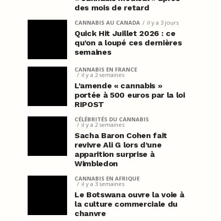
des mois de retard
CANNABIS AU CANADA
il y a 3 jours
Quick Hit Juillet 2026 : ce
qu’on a loupé ces dernières
semaines
CANNABIS EN FRANCE
il y a 2 semaines
L’amende « cannabis »
portée à 500 euros par la loi
RIPOST
CÉLÉBRITÉS DU CANNABIS
il y a 2 semaines
Sacha Baron Cohen fait
revivre Ali G lors d’une
apparition surprise à
Wimbledon
CANNABIS EN AFRIQUE
il y a 3 semaines
Le Botswana ouvre la voie à
la culture commerciale du
chanvre