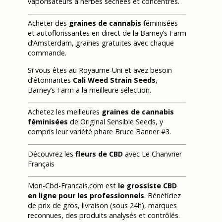
vaporisateurs à herbes séchées et concentrés.
Acheter des
graines de cannabis
féminisées
et autoflorissantes en direct de la Barney’s Farm
d’Amsterdam, graines gratuites avec chaque
commande.
Si vous êtes au Royaume-Uni et avez besoin
d’étonnantes
Cali Weed Strain Seeds
,
Barney’s Farm a la meilleure sélection.
Achetez les meilleures
graines de cannabis
féminisées
de Original Sensible Seeds, y
compris leur variété phare Bruce Banner #3.
Découvrez les
fleurs de CBD
avec Le Chanvrier
Français
Mon-Cbd-Francais.com est
le grossiste CBD
en ligne pour les professionnels
. Bénéficiez
de prix de gros, livraison (sous 24h), marques
reconnues, des produits analysés et contrôlés.