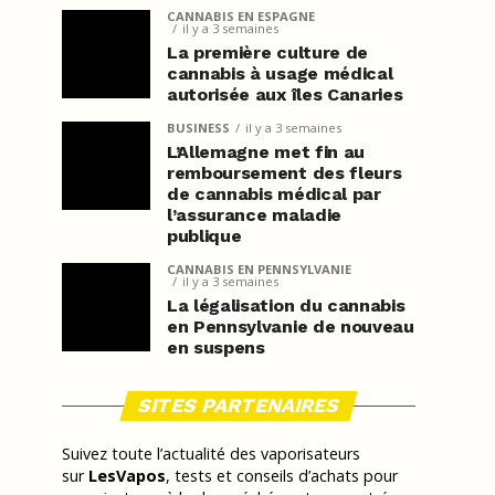
CANNABIS EN ESPAGNE
il y a 3 semaines
La première culture de
cannabis à usage médical
autorisée aux îles Canaries
BUSINESS
il y a 3 semaines
L’Allemagne met fin au
remboursement des fleurs
de cannabis médical par
l’assurance maladie
publique
CANNABIS EN PENNSYLVANIE
il y a 3 semaines
La légalisation du cannabis
en Pennsylvanie de nouveau
en suspens
SITES PARTENAIRES
Suivez toute l’actualité des vaporisateurs
sur
LesVapos
, tests et conseils d’achats pour