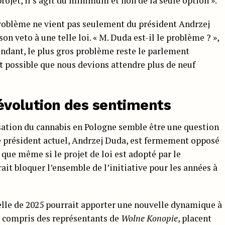
rojet, il s’agit du minimum et non de la seule option ».
roblème ne vient pas seulement du président Andrzej
on veto à une telle loi. « M. Duda est-il le problème ? »,
endant, le plus gros problème reste le parlement
t possible que nous devions attendre plus de neuf
: évolution des sentiments
isation du cannabis en Pologne semble être une question
e président actuel, Andrzej Duda, est fermement opposé
 que même si le projet de loi est adopté par le
ait bloquer l’ensemble de l’initiative pour les années à
ielle de 2025 pourrait apporter une nouvelle dynamique à
y compris des représentants de
Wolne Konopie
, placent