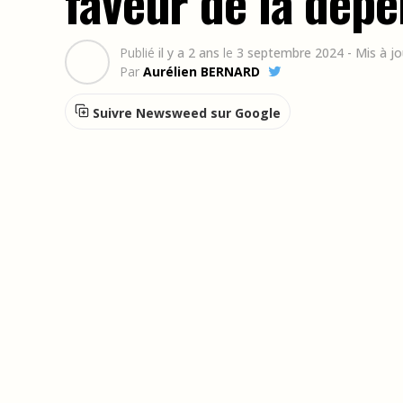
faveur de la dépé
Publié
il y a 2 ans
le
3 septembre 2024
- Mis à j
Par
Aurélien BERNARD
Suivre Newsweed sur Google