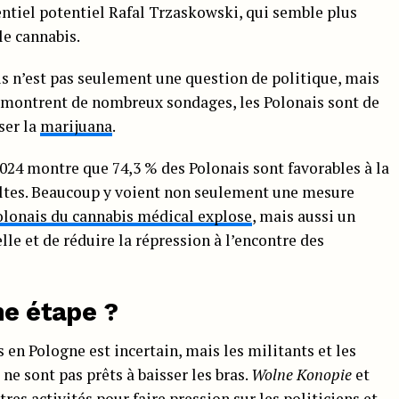
entiel potentiel Rafal Trzaskowski, qui semble plus
 le cannabis.
is n’est pas seulement une question de politique, mais
 montrent de nombreux sondages, les Polonais sont de
ser la
marijuana
.
024 montre que 74,3 % des Polonais sont favorables à la
ultes. Beaucoup y voient non seulement une mesure
lonais du cannabis médical explose
, mais aussi un
lle et de réduire la répression à l’encontre des
ne étape ?
s en Pologne est incertain, mais les militants et les
 ne sont pas prêts à baisser les bras.
Wolne Konopie
et
res activités pour faire pression sur les politiciens et