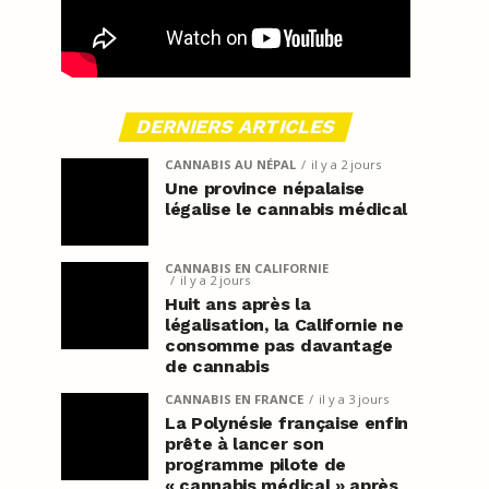
DERNIERS ARTICLES
CANNABIS AU NÉPAL
il y a 2 jours
Une province népalaise
légalise le cannabis médical
CANNABIS EN CALIFORNIE
il y a 2 jours
Huit ans après la
légalisation, la Californie ne
consomme pas davantage
de cannabis
CANNABIS EN FRANCE
il y a 3 jours
La Polynésie française enfin
prête à lancer son
programme pilote de
« cannabis médical » après