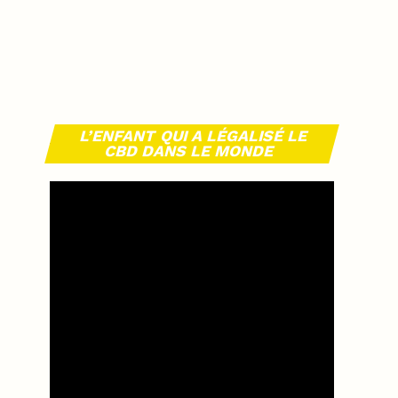
L’ENFANT QUI A LÉGALISÉ LE
CBD DANS LE MONDE