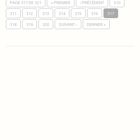
PAGE 317 DE 321
« PREMIER
‹ PRÉCÉDENT
310
311
312
313
314
315
316
317
318
319
320
SUIVANT ›
DERNIER »