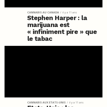
CANNABIS AU CANADA
il y a 11 ans
Stephen Harper : la
marijuana est
« infiniment pire » que
le tabac
CANNABIS AUX ETATS-UNIS
il y a 11 ans