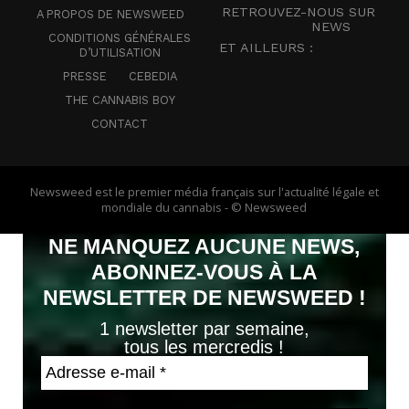
RETROUVEZ-NOUS SUR
A PROPOS DE NEWSWEED
NEWS
CONDITIONS GÉNÉRALES
ET AILLEURS :
D’UTILISATION
PRESSE
CEBEDIA
THE CANNABIS BOY
CONTACT
Newsweed est le premier média français sur l'actualité légale et
mondiale du cannabis - © Newsweed
NE MANQUEZ AUCUNE NEWS,
ABONNEZ-VOUS À LA
NEWSLETTER DE NEWSWEED !
1 newsletter par semaine,
tous les mercredis !