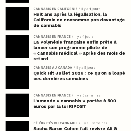
CANNABIS EN CALIFORNIE
il y a 4 jours
Huit ans après la légalisation, la
Californie ne consomme pas davantage
de cannabis
CANNABIS EN FRANCE
il y a 4 jours
La Polynésie française enfin prête à
lancer son programme pilote de
« cannabis médical » après des mois de
retard
CANNABIS AU CANADA
il y a 5 jours
Quick Hit Juillet 2026 : ce qu’on a loupé
ces dernières semaines
CANNABIS EN FRANCE
il y a 3 semaines
L’amende « cannabis » portée à 500
euros par la loi RIPOST
CÉLÉBRITÉS DU CANNABIS
il y a 3 semaines
Sacha Baron Cohen fait revivre Ali G