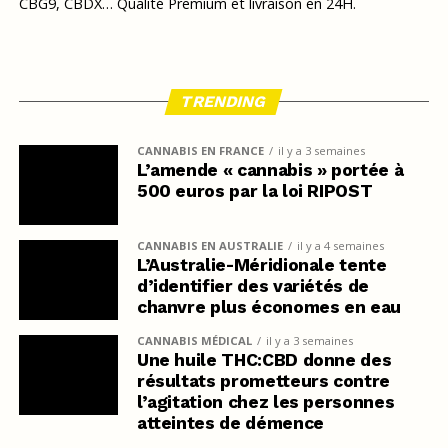
CBG9, CBDX… Qualité Premium et livraison en 24H.
TRENDING
CANNABIS EN FRANCE
il y a 3 semaines
L’amende « cannabis » portée à
500 euros par la loi RIPOST
CANNABIS EN AUSTRALIE
il y a 4 semaines
L’Australie-Méridionale tente
d’identifier des variétés de
chanvre plus économes en eau
CANNABIS MÉDICAL
il y a 3 semaines
Une huile THC:CBD donne des
résultats prometteurs contre
l’agitation chez les personnes
atteintes de démence