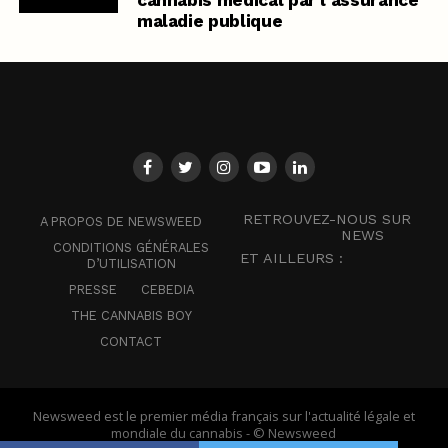
cannabis médical par l’assurance
maladie publique
RETROUVEZ-NOUS SUR
A PROPOS DE NEWSWEED
NEWS
CONDITIONS GÉNÉRALES
ET AILLEURS :
D’UTILISATION
PRESSE
CEBEDIA
THE CANNABIS BOY
CONTACT
Newsweed est le premier média français sur l'actualité légale et
mondiale du cannabis - © Newsweed