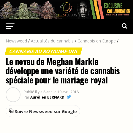
Newsweed
/
Actualités du cannabis
/
Cannabis en Europe
/
CANNABIS AU ROYAUME-UNI
Le neveu de Meghan Markle
développe une variété de cannabis
spéciale pour le mariage royal
Publié
il y a 8 ans
le
19 avril 2018
Par
Aurélien BERNARD
Suivre Newsweed sur Google