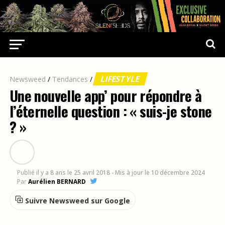
LIFESTYLE
Newsweed
/
Tendances
/
Une nouvelle app’ pour répondre à
l’éternelle question : « suis-je stone
? »
Publié
il y a 8 ans
le
25 avril 2018
- Mis à jour le 10 décembre 2024
Par
Aurélien BERNARD
Suivre Newsweed sur Google