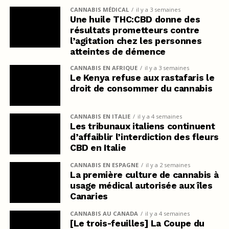
CANNABIS MÉDICAL
il y a 3 semaines
Une huile THC:CBD donne des
résultats prometteurs contre
l’agitation chez les personnes
atteintes de démence
CANNABIS EN AFRIQUE
il y a 3 semaines
Le Kenya refuse aux rastafaris le
droit de consommer du cannabis
CANNABIS EN ITALIE
il y a 4 semaines
Les tribunaux italiens continuent
d’affaiblir l’interdiction des fleurs
CBD en Italie
CANNABIS EN ESPAGNE
il y a 2 semaines
La première culture de cannabis à
usage médical autorisée aux îles
Canaries
CANNABIS AU CANADA
il y a 4 semaines
[Le trois-feuilles] La Coupe du