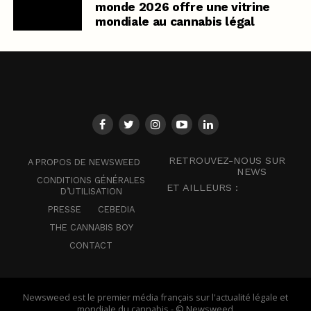
monde 2026 offre une vitrine
mondiale au cannabis légal
RETROUVEZ-NOUS SUR
A PROPOS DE NEWSWEED
NEWS
CONDITIONS GÉNÉRALES
ET AILLEURS :
D’UTILISATION
PRESSE
CEBEDIA
THE CANNABIS BOY
CONTACT
Newsweed est le premier média français sur l'actualité légale et
mondiale du cannabis - © Newsweed