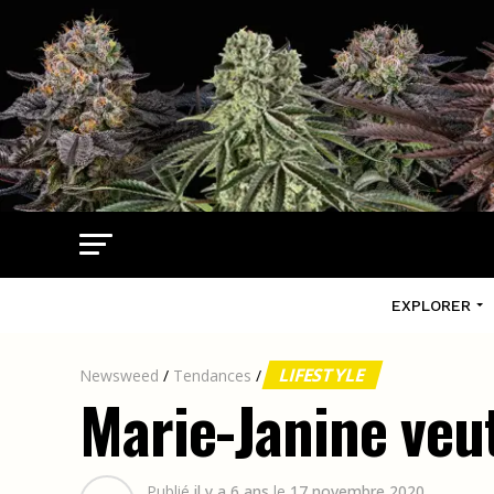
EXPLORER
LIFESTYLE
Newsweed
/
Tendances
/
Marie-Janine veu
Publié
il y a 6 ans
le
17 novembre 2020