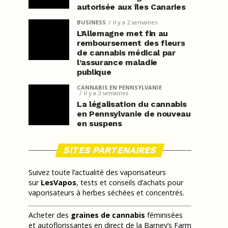
autorisée aux îles Canaries
BUSINESS
il y a 2 semaines
L’Allemagne met fin au
remboursement des fleurs
de cannabis médical par
l’assurance maladie
publique
CANNABIS EN PENNSYLVANIE
il y a 3 semaines
La légalisation du cannabis
en Pennsylvanie de nouveau
en suspens
SITES PARTENAIRES
Suivez toute l’actualité des vaporisateurs
sur
LesVapos
, tests et conseils d’achats pour
vaporisateurs à herbes séchées et concentrés.
Acheter des
graines de cannabis
féminisées
et autoflorissantes en direct de la Barney’s Farm