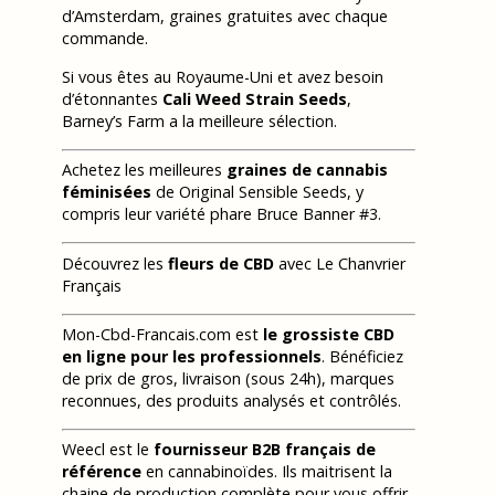
d’Amsterdam, graines gratuites avec chaque
commande.
Si vous êtes au Royaume-Uni et avez besoin
d’étonnantes
Cali Weed Strain Seeds
,
Barney’s Farm a la meilleure sélection.
Achetez les meilleures
graines de cannabis
féminisées
de Original Sensible Seeds, y
compris leur variété phare Bruce Banner #3.
Découvrez les
fleurs de CBD
avec Le Chanvrier
Français
Mon-Cbd-Francais.com est
le grossiste CBD
en ligne pour les professionnels
. Bénéficiez
de prix de gros, livraison (sous 24h), marques
reconnues, des produits analysés et contrôlés.
Weecl est le
fournisseur B2B français de
référence
en cannabinoïdes. Ils maitrisent la
chaine de production complète pour vous offrir