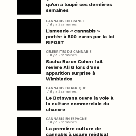
qu’on a loupé ces dernières
semaines
CANNABIS EN FRANCE
il y a 2 semaines
L’amende « cannabis »
portée à 500 euros par la loi
RIPOST
CÉLÉBRITÉS DU CANNABIS
il y a 2 semaines
Sacha Baron Cohen fait
revivre Ali G lors d’une
apparition surprise à
Wimbledon
CANNABIS EN AFRIQUE
il y a 2 semaines
Le Botswana ouvre la voie à
la culture commerciale du
chanvre
CANNABIS EN ESPAGNE
il y a 2 semaines
La première culture de
cannabis à usage médical