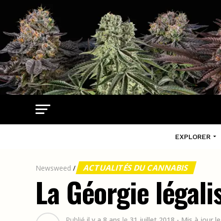
EXPLORER
ACTUALITÉS DU CANNABIS
Newsweed
/
La Géorgie légali
Publié
il y a 8 ans
le
31 juillet 2018
- Mis à jour 