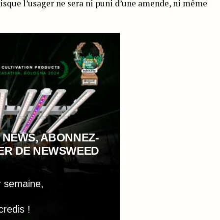
isque l’usager ne sera ni puni d’une amende, ni même
 NEWS, ABONNEZ-
TER DE NEWSWEED
r semaine,
credis !