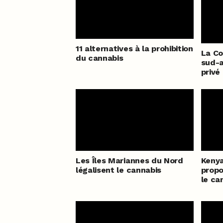
11 alternatives à la prohibition
La Co
du cannabis
sud-a
privé
Les Îles Mariannes du Nord
Kenya
légalisent le cannabis
propo
le ca