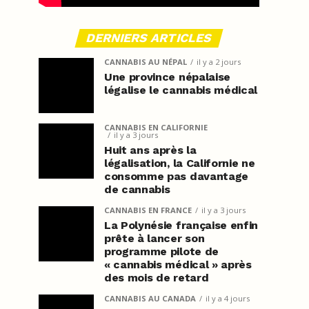
DERNIERS ARTICLES
CANNABIS AU NÉPAL
il y a 2 jours
Une province népalaise
légalise le cannabis médical
CANNABIS EN CALIFORNIE
il y a 3 jours
Huit ans après la
légalisation, la Californie ne
consomme pas davantage
de cannabis
CANNABIS EN FRANCE
il y a 3 jours
La Polynésie française enfin
prête à lancer son
programme pilote de
« cannabis médical » après
des mois de retard
CANNABIS AU CANADA
il y a 4 jours