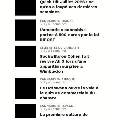
Quick Hit Juillet 2026 : ce
qu’on a loupé ces dernières
semaines
CANNABIS EN FRANCE
il y a 3 semaines
L’amende « cannabis »
portée à 500 euros par la loi
RIPOST
CÉLÉBRITÉS DU CANNABIS
il y a 3 semaines
Sacha Baron Cohen fait
revivre Ali G lors d’une
apparition surprise à
Wimbledon
CANNABIS EN AFRIQUE
il y a 3 semaines
Le Botswana ouvre la voie à
la culture commerciale du
chanvre
CANNABIS EN ESPAGNE
il y a 3 semaines
La première culture de