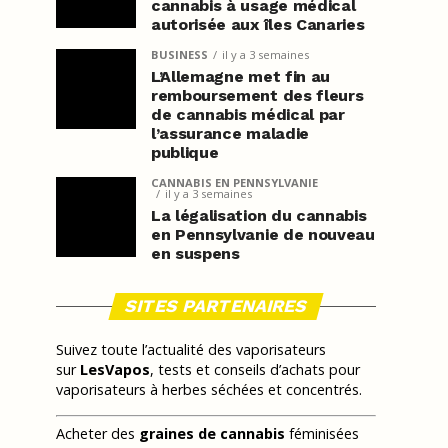
cannabis à usage médical
autorisée aux îles Canaries
BUSINESS
il y a 3 semaines
L’Allemagne met fin au
remboursement des fleurs
de cannabis médical par
l’assurance maladie
publique
CANNABIS EN PENNSYLVANIE
il y a 3 semaines
La légalisation du cannabis
en Pennsylvanie de nouveau
en suspens
SITES PARTENAIRES
Suivez toute l’actualité des vaporisateurs
sur
LesVapos
, tests et conseils d’achats pour
vaporisateurs à herbes séchées et concentrés.
Acheter des
graines de cannabis
féminisées