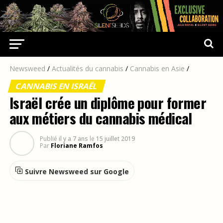
Newsweed
/
Actualités du cannabis
/
Cannabis en Asie
/
CANNABIS EN ISRAËL
Israël crée un diplôme pour former
aux métiers du cannabis médical
Publié
il y a 7 ans
le
15 juillet 2019
Par
Floriane Ramfos
Suivre Newsweed sur Google