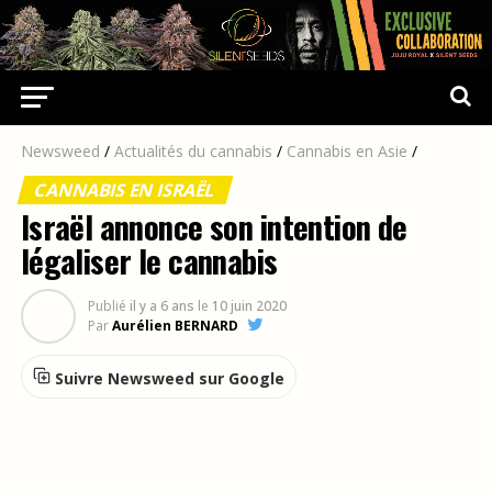
Newsweed
/
Actualités du cannabis
/
Cannabis en Asie
/
CANNABIS EN ISRAËL
Israël annonce son intention de
légaliser le cannabis
Publié
il y a 6 ans
le
10 juin 2020
Par
Aurélien BERNARD
Suivre Newsweed sur Google