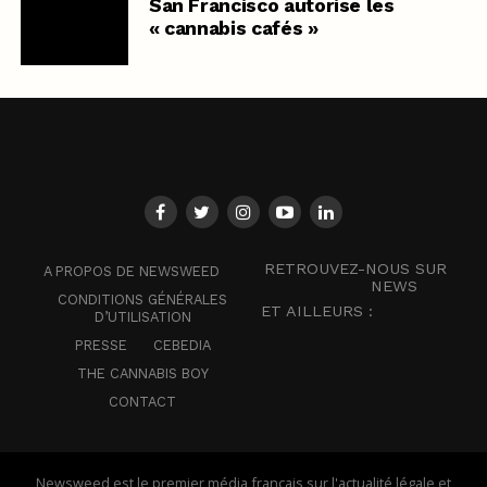
San Francisco autorise les
« cannabis cafés »
RETROUVEZ-NOUS SUR
A PROPOS DE NEWSWEED
NEWS
CONDITIONS GÉNÉRALES
ET AILLEURS :
D’UTILISATION
PRESSE
CEBEDIA
THE CANNABIS BOY
CONTACT
Newsweed est le premier média français sur l'actualité légale et