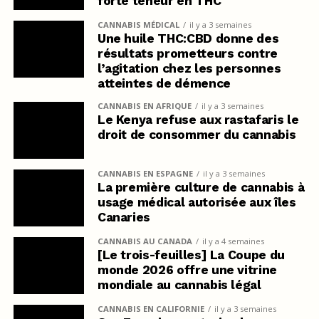
forte teneur en THC
CANNABIS MÉDICAL
il y a 3 semaines
Une huile THC:CBD donne des
résultats prometteurs contre
l’agitation chez les personnes
atteintes de démence
CANNABIS EN AFRIQUE
il y a 3 semaines
Le Kenya refuse aux rastafaris le
droit de consommer du cannabis
CANNABIS EN ESPAGNE
il y a 3 semaines
La première culture de cannabis à
usage médical autorisée aux îles
Canaries
CANNABIS AU CANADA
il y a 4 semaines
[Le trois-feuilles] La Coupe du
monde 2026 offre une vitrine
mondiale au cannabis légal
CANNABIS EN CALIFORNIE
il y a 3 semaines