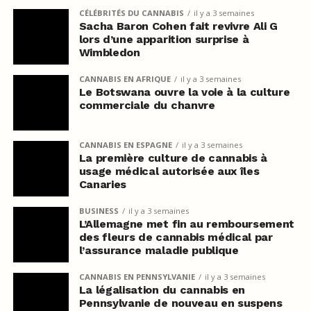
CÉLÉBRITÉS DU CANNABIS
il y a 3 semaines
Sacha Baron Cohen fait revivre Ali G
lors d’une apparition surprise à
Wimbledon
CANNABIS EN AFRIQUE
il y a 3 semaines
Le Botswana ouvre la voie à la culture
commerciale du chanvre
CANNABIS EN ESPAGNE
il y a 3 semaines
La première culture de cannabis à
usage médical autorisée aux îles
Canaries
BUSINESS
il y a 3 semaines
L’Allemagne met fin au remboursement
des fleurs de cannabis médical par
l’assurance maladie publique
CANNABIS EN PENNSYLVANIE
il y a 3 semaines
La légalisation du cannabis en
Pennsylvanie de nouveau en suspens