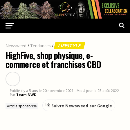
LIFESTYLE
Newsweed
/
Tendances
/
HighFive, shop physique, e-
commerce et franchises CBD
Publié
il y a 5 ans
le
20 novembre 2021
- Mis à jour le 25 août 2022
Par
Team NWD
Suivre Newsweed sur Google
Article sponsorisé