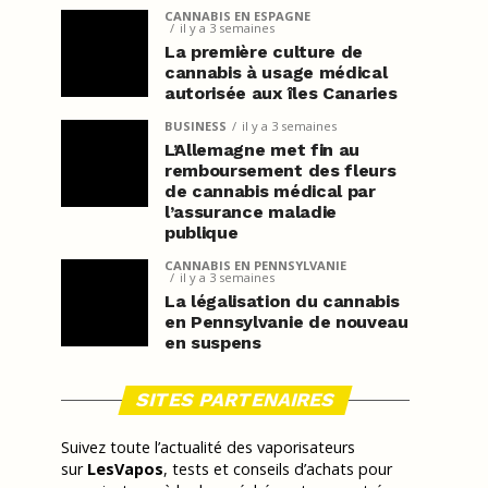
CANNABIS EN ESPAGNE
il y a 3 semaines
La première culture de
cannabis à usage médical
autorisée aux îles Canaries
BUSINESS
il y a 3 semaines
L’Allemagne met fin au
remboursement des fleurs
de cannabis médical par
l’assurance maladie
publique
CANNABIS EN PENNSYLVANIE
il y a 3 semaines
La légalisation du cannabis
en Pennsylvanie de nouveau
en suspens
SITES PARTENAIRES
Suivez toute l’actualité des vaporisateurs
sur
LesVapos
, tests et conseils d’achats pour