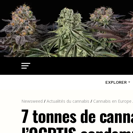
EXPLORER
Newsweed
/
Actualités du cannabis
/
Cannabis en Europe
7 tonnes de canna