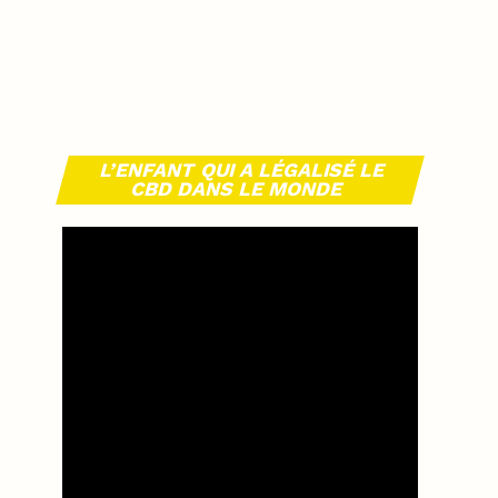
L’ENFANT QUI A LÉGALISÉ LE
CBD DANS LE MONDE