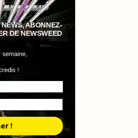
 NEWS, ABONNEZ-
TER DE NEWSWEED
r semaine,
credis !