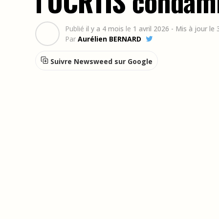
l’OCRTIS condamn
Publié
il y a 4 mois
le
1 avril 2026
- Mis à jour le 
Par
Aurélien BERNARD
Suivre Newsweed sur Google