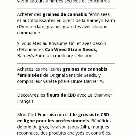
vaporisateurs à herbes séchées et concentrés.
Acheter des
graines de cannabis
féminisées
et autoflorissantes en direct de la Barney’s Farm
d’Amsterdam, graines gratuites avec chaque
commande.
Si vous êtes au Royaume-Uni et avez besoin
d’étonnantes
Cali Weed Strain Seeds
,
Barney’s Farm a la meilleure sélection.
Achetez les meilleures
graines de cannabis
féminisées
de Original Sensible Seeds, y
compris leur variété phare Bruce Banner #3.
Découvrez les
fleurs de CBD
avec Le Chanvrier
Français
Mon-Cbd-Francais.com est
le grossiste CBD
en ligne pour les professionnels
. Bénéficiez
de prix de gros, livraison (sous 24h), marques
reconnues, des produits analysés et contrôlés.