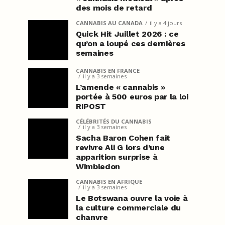
des mois de retard
CANNABIS AU CANADA
il y a 4 jours
Quick Hit Juillet 2026 : ce
qu’on a loupé ces dernières
semaines
CANNABIS EN FRANCE
il y a 3 semaines
L’amende « cannabis »
portée à 500 euros par la loi
RIPOST
CÉLÉBRITÉS DU CANNABIS
il y a 3 semaines
Sacha Baron Cohen fait
revivre Ali G lors d’une
apparition surprise à
Wimbledon
CANNABIS EN AFRIQUE
il y a 3 semaines
Le Botswana ouvre la voie à
la culture commerciale du
chanvre