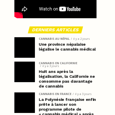
DERNIERS ARTICLES
CANNABIS AU NÉPAL
il y a 2 jours
Une province népalaise
légalise le cannabis médical
CANNABIS EN CALIFORNIE
il y a 3 jours
Huit ans après la
légalisation, la Californie ne
consomme pas davantage
de cannabis
CANNABIS EN FRANCE
il y a 3 jours
La Polynésie française enfin
prête à lancer son
programme pilote de
« cannabis médical » après