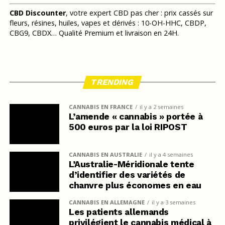
CBD Discounter
, votre expert CBD pas cher : prix cassés sur
fleurs, résines, huiles, vapes et dérivés : 10-OH-HHC, CBDP,
CBG9, CBDX… Qualité Premium et livraison en 24H.
TRENDING
CANNABIS EN FRANCE
il y a 2 semaines
L’amende « cannabis » portée à
500 euros par la loi RIPOST
CANNABIS EN AUSTRALIE
il y a 4 semaines
L’Australie-Méridionale tente
d’identifier des variétés de
chanvre plus économes en eau
CANNABIS EN ALLEMAGNE
il y a 3 semaines
Les patients allemands
privilégient le cannabis médical à