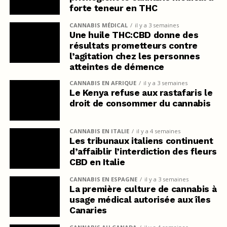
forte teneur en THC
CANNABIS MÉDICAL
il y a 3 semaines
Une huile THC:CBD donne des
résultats prometteurs contre
l’agitation chez les personnes
atteintes de démence
CANNABIS EN AFRIQUE
il y a 3 semaines
Le Kenya refuse aux rastafaris le
droit de consommer du cannabis
CANNABIS EN ITALIE
il y a 4 semaines
Les tribunaux italiens continuent
d’affaiblir l’interdiction des fleurs
CBD en Italie
CANNABIS EN ESPAGNE
il y a 3 semaines
La première culture de cannabis à
usage médical autorisée aux îles
Canaries