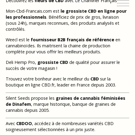
Découvrez les
fleurs de CBD
avec Le Chanvrier Français
Mon-Cbd-Francais.com est
le grossiste CBD en ligne pour
les professionnels
. Bénéficiez de prix de gros, livraison
(sous 24h), marques reconnues, des produits analysés et
contrôlés.
Weecl est le
fournisseur B2B français de référence
en
cannabinoïdes. Ils maitrisent la chaine de production
complète pour vous offrir les meilleurs produits.
Deli Hemp Pro,
grossiste CBD
de qualité pour assurer le
succès de votre magasin !
Trouvez votre bonheur avec le meilleur du
CBD
sur la
boutique en ligne CBD.fr, leader en France depuis 2003.
Silent Seeds propose les
graines de cannabis féminisées
de Dinafem
, marque historique, banque de graines de
cannabis depuis 2005.
Avec
CBDOO
, accédez à de nombreuses variétés CBD
soigneusement sélectionnées à un prix juste.