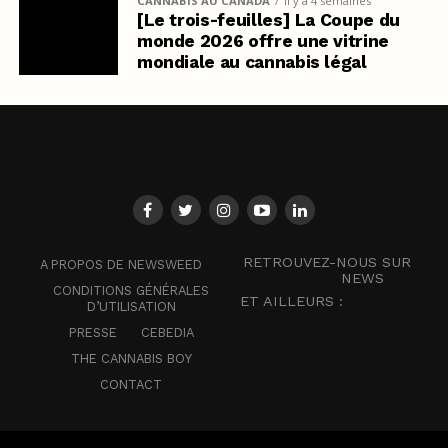
CANNABIS AU CANADA
il y a 4 semaines
[Le trois-feuilles] La Coupe du
monde 2026 offre une vitrine
mondiale au cannabis légal
RETROUVEZ-NOUS SUR
A PROPOS DE NEWSWEED
NEWS
CONDITIONS GÉNÉRALES
ET AILLEURS :
D’UTILISATION
PRESSE
CEBEDIA
THE CANNABIS BOY
CONTACT