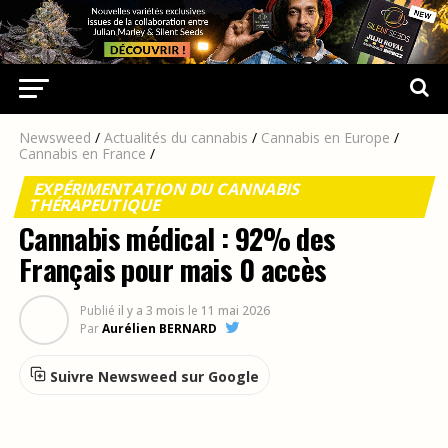
Newsweed
/
Actualités du cannabis
/
Cannabis en Europe
/
Cannabis en France
/
EXPÉRIMENTATION DU CANNABIS
THÉRAPEUTIQUE
Cannabis médical : 92% des
Français pour mais 0 accès
Publié
il y a 3 mois
le
11 mai 2026
Par
Aurélien BERNARD
Suivre Newsweed sur Google