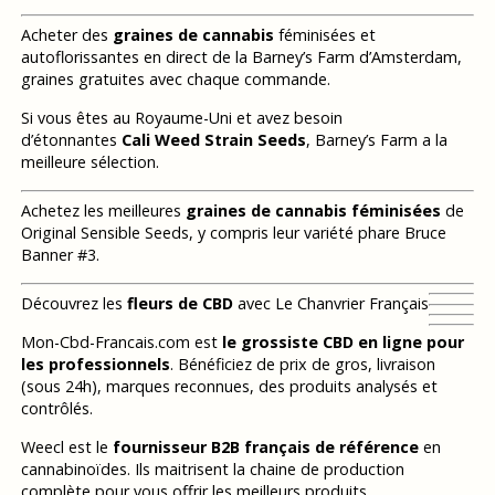
Acheter des
graines de cannabis
féminisées et
autoflorissantes en direct de la Barney’s Farm d’Amsterdam,
graines gratuites avec chaque commande.
Si vous êtes au Royaume-Uni et avez besoin
d’étonnantes
Cali Weed Strain Seeds
, Barney’s Farm a la
meilleure sélection.
Achetez les meilleures
graines de cannabis féminisées
de
Original Sensible Seeds, y compris leur variété phare Bruce
Banner #3.
Découvrez les
fleurs de CBD
avec Le Chanvrier Français
Mon-Cbd-Francais.com est
le grossiste CBD en ligne pour
les professionnels
. Bénéficiez de prix de gros, livraison
(sous 24h), marques reconnues, des produits analysés et
contrôlés.
Weecl est le
fournisseur B2B français de référence
en
cannabinoïdes. Ils maitrisent la chaine de production
complète pour vous offrir les meilleurs produits.