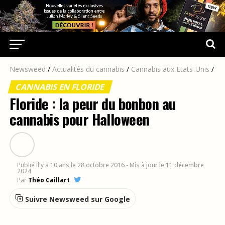
Newsweed
/
Actualités du cannabis
/
Cannabis aux Etats-Unis
/
CANNABIS EN FLORIDE
Floride : la peur du bonbon au
cannabis pour Halloween
Publié
il y a 10 ans
le
28 octobre 2016
- Mis à jour le 11 décembre
2024
Par
Théo Caillart
Suivre Newsweed sur Google