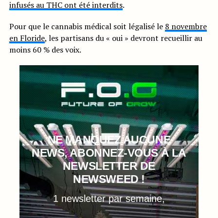
infusés au THC ont été interdits
.
Pour que le cannabis médical soit légalisé le
8 novembre
en Floride
, les partisans du « oui » devront recueillir au
moins 60 % des voix.
NE MANQUEZ AUCUNE
NEWS, ABONNEZ-VOUS À LA
NEWSLETTER DE
NEWSWEED !
1 newsletter par semaine,