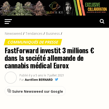
Newsweed
/
Tendances
/
Business
/
COMMUNIQUÉS DE PRESSE
FastForward investit 3 millions €
dans la société allemande de
cannabis médical Eurox
Publié
il y a 5 ans
le
7 juillet 2021
Par
Aurélien BERNARD
Suivre Newsweed sur Google