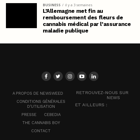
BUSINESS
il y a 3 semaines
L’Allemagne met fin au
remboursement des fleurs de
cannabis médical par l’assurance
maladie publique
RETROUVEZ-NOUS SUR
A PROPOS DE NEWSWEED
NEWS
CONDITIONS GÉNÉRALES
ET AILLEURS :
D’UTILISATION
PRESSE
CEBEDIA
THE CANNABIS BOY
CONTACT