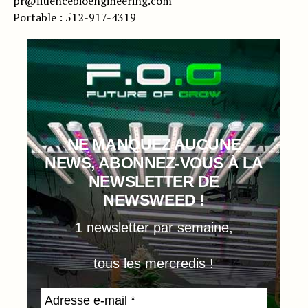
pr@fluencebioengineering.com
Portable : 512-917-4319
NE MANQUEZ AUCUNE
NEWS, ABONNEZ-VOUS À LA
NEWSLETTER DE
NEWSWEED !
1 newsletter par semaine,
tous les mercredis !