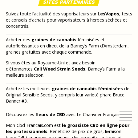
SITES PARTENAIRES
Suivez toute l’actualité des vaporisateurs sur
LesVapos
, tests
et conseils d’achats pour vaporisateurs à herbes séchées et
concentrés.
Acheter des
graines de cannabis
féminisées et
autoflorissantes en direct de la Barney’s Farm d’Amsterdam,
graines gratuites avec chaque commande.
Si vous êtes au Royaume-Uni et avez besoin
d’étonnantes
Cali Weed Strain Seeds
, Barney’s Farm a la
meilleure sélection.
Achetez les meilleures
graines de cannabis féminisées
de
Original Sensible Seeds, y compris leur variété phare Bruce
Banner #3.
Découvrez les
fleurs de CBD
avec Le Chanvrier Français
Mon-Cbd-Francais.com est
le grossiste CBD en ligne pour
les professionnels
. Bénéficiez de prix de gros, livraison
(sous 24h), marques reconnues, des produits analysés et