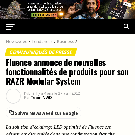
Newsweed
/
Tendances
/
Business
/
COMMUNIQUÉS DE PRESSE
Fluence annonce de nouvelles
fonctionnalités de produits pour son
RAZR Modular System
Publié
il y a 4 ans
le
27 avril 2022
Par
Team NWD
Suivre Newsweed sur Google
La solution d’éclairage LED optimisé de Fluence est
désormais disponible dans une configuration étanche