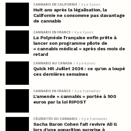
CANNABIS EN CALIFORNIE
il y a 3 jours
Huit ans après la légalisation, la
Californie ne consomme pas davantage
de cannabis
CANNABIS EN FRANCE
il y a 3 jours
La Polynésie française enfin prête à
lancer son programme pilote de
« cannabis médical » après des mois de
retard
CANNABIS AU CANADA
il y a 4 jours
Quick Hit Juillet 2026 : ce qu’on a loupé
ces dernières semaines
CANNABIS EN FRANCE
il y a 3 semaines
L’amende « cannabis » portée à 500
euros par la loi RIPOST
CÉLÉBRITÉS DU CANNABIS
il y a 3 semaines
Sacha Baron Cohen fait revivre Ali G
lors d’une apparition surprise à