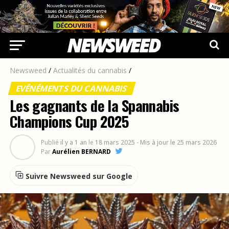
Newsweed
/
Actualités du cannabis
/
EVÉNÉMENTS DU CANNABIS
Les gagnants de la Spannabis
Champions Cup 2025
Publié
il y a 1 an
le
18 mars 2025
- Mis à jour le 25 mars 2026
Par
Aurélien BERNARD
Suivre Newsweed sur Google