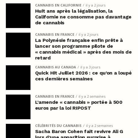
CANNABIS EN CALIFORNIE
il y a 2 jours
Huit ans après la légalisation, la
Californie ne consomme pas davantage
de cannabis
CANNABIS EN FRANCE
il y a 2 jours
La Polynésie française enfin prête à
lancer son programme pilote de
« cannabis médical » après des mois de
retard
CANNABIS AU CANADA
il y a 3 jours
Quick Hit Juillet 2026 : ce qu’on a loupé
ces dernières semaines
CANNABIS EN FRANCE
il y a 2 semaines
L’amende « cannabis » portée à 500
euros par la loi RIPOST
CÉLÉBRITÉS DU CANNABIS
il y a 2 semaines
Sacha Baron Cohen fait revivre Ali G
lors d’une apparition surprise à