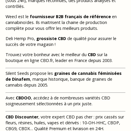
(sous 24h), marques reconnues, des produits analysés et
contrôlés.
Weecl est le
fournisseur B2B français de référence
en
cannabinoïdes. Ils maitrisent la chaine de production
complète pour vous offrir les meilleurs produits.
Deli Hemp Pro,
grossiste CBD
de qualité pour assurer le
succès de votre magasin !
Trouvez votre bonheur avec le meilleur du
CBD
sur la
boutique en ligne CBD.fr, leader en France depuis 2003.
Silent Seeds propose les
graines de cannabis féminisées
de Dinafem
, marque historique, banque de graines de
cannabis depuis 2005.
Avec
CBDOO
, accédez à de nombreuses variétés CBD
soigneusement sélectionnées à un prix juste.
CBD Discounter
, votre expert CBD pas cher : prix cassés sur
fleurs, résines, huiles, vapes et dérivés : 10-OH-HHC, CBDP,
CBG9, CBDX… Qualité Premium et livraison en 24H.