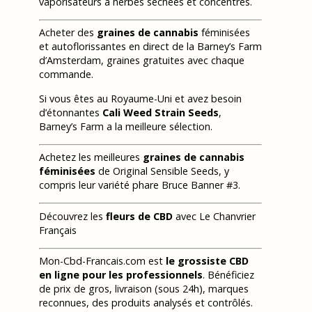
vaporisateurs à herbes séchées et concentrés.
Acheter des
graines de cannabis
féminisées
et autoflorissantes en direct de la Barney’s Farm
d’Amsterdam, graines gratuites avec chaque
commande.
Si vous êtes au Royaume-Uni et avez besoin
d’étonnantes
Cali Weed Strain Seeds
,
Barney’s Farm a la meilleure sélection.
Achetez les meilleures
graines de cannabis
féminisées
de Original Sensible Seeds, y
compris leur variété phare Bruce Banner #3.
Découvrez les
fleurs de CBD
avec Le Chanvrier
Français
Mon-Cbd-Francais.com est
le grossiste CBD
en ligne pour les professionnels
. Bénéficiez
de prix de gros, livraison (sous 24h), marques
reconnues, des produits analysés et contrôlés.