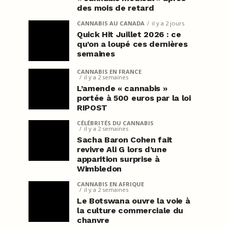
des mois de retard
CANNABIS AU CANADA
il y a 2 jours
Quick Hit Juillet 2026 : ce
qu’on a loupé ces dernières
semaines
CANNABIS EN FRANCE
il y a 2 semaines
L’amende « cannabis »
portée à 500 euros par la loi
RIPOST
CÉLÉBRITÉS DU CANNABIS
il y a 2 semaines
Sacha Baron Cohen fait
revivre Ali G lors d’une
apparition surprise à
Wimbledon
CANNABIS EN AFRIQUE
il y a 2 semaines
Le Botswana ouvre la voie à
la culture commerciale du
chanvre