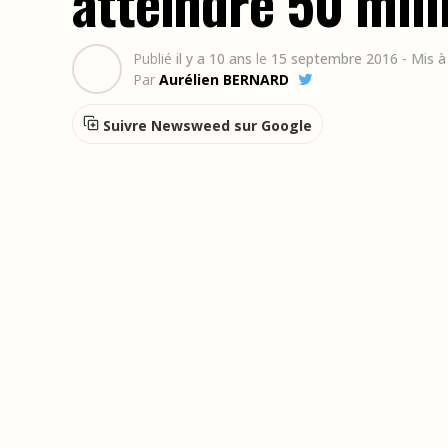
atteindre 50 mill
Publié
il y a 10 ans
le
15 septembre 2016
- Mis à
Par
Aurélien BERNARD
Suivre Newsweed sur Google