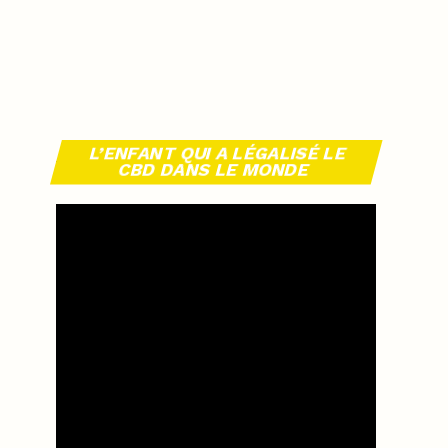
L’ENFANT QUI A LÉGALISÉ LE
CBD DANS LE MONDE