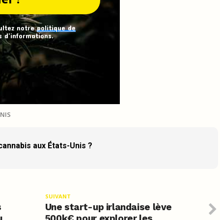
ultez notre
politique de
 d’informations.
NIS
 cannabis aux États-Unis ?
SUIVANT
s
Une start-up irlandaise lève
u
500k€ pour explorer les