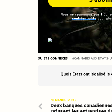
Nous ne spammons pas ! Cons
confidentialité
pour plus
SUJETS CONNEXES :
CANNABIS AUX ETATS-U
Quels États ont légalisé le
NE MANQUEZ PAS
Deux banques canadienne
refusent les entreprises d