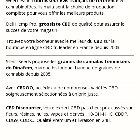
Weecl est le
fournisseur B2B français de référence
en
cannabinoïdes. Ils maitrisent la chaine de production
complète pour vous offrir les meilleurs produits.
Deli Hemp Pro,
grossiste CBD
de qualité pour assurer le
succès de votre magasin !
Trouvez votre bonheur avec le meilleur du
CBD
sur la
boutique en ligne CBD.fr, leader en France depuis 2003.
Silent Seeds propose les
graines de cannabis féminisées
de Dinafem
, marque historique, banque de graines de
cannabis depuis 2005.
Avec
CBDOO
, accédez à de nombreuses variétés CBD
soigneusement sélectionnées à un prix juste.
CBD Discounter
, votre expert CBD pas cher : prix cassés sur
fleurs, résines, huiles, vapes et dérivés : 10-OH-HHC, CBDP,
CBG9, CBDX… Qualité Premium et livraison en 24H.