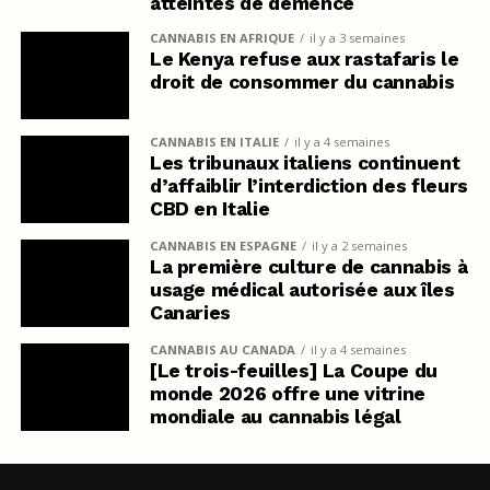
atteintes de démence
CANNABIS EN AFRIQUE
il y a 3 semaines
Le Kenya refuse aux rastafaris le
droit de consommer du cannabis
CANNABIS EN ITALIE
il y a 4 semaines
Les tribunaux italiens continuent
d’affaiblir l’interdiction des fleurs
CBD en Italie
CANNABIS EN ESPAGNE
il y a 2 semaines
La première culture de cannabis à
usage médical autorisée aux îles
Canaries
CANNABIS AU CANADA
il y a 4 semaines
[Le trois-feuilles] La Coupe du
monde 2026 offre une vitrine
mondiale au cannabis légal