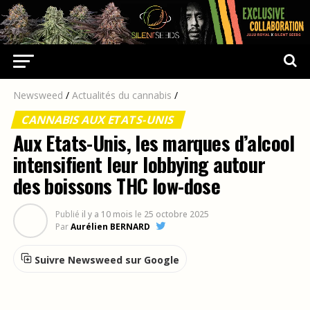
Newsweed
/
Actualités du cannabis
/
CANNABIS AUX ETATS-UNIS
Aux Etats-Unis, les marques d’alcool
intensifient leur lobbying autour
des boissons THC low-dose
Publié
il y a 10 mois
le
25 octobre 2025
Par
Aurélien BERNARD
Suivre Newsweed sur Google