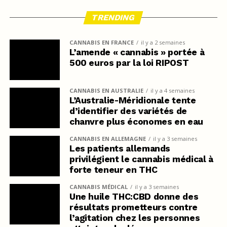
TRENDING
CANNABIS EN FRANCE
il y a 2 semaines
L’amende « cannabis » portée à
500 euros par la loi RIPOST
CANNABIS EN AUSTRALIE
il y a 4 semaines
L’Australie-Méridionale tente
d’identifier des variétés de
chanvre plus économes en eau
CANNABIS EN ALLEMAGNE
il y a 3 semaines
Les patients allemands
privilégient le cannabis médical à
forte teneur en THC
CANNABIS MÉDICAL
il y a 3 semaines
Une huile THC:CBD donne des
résultats prometteurs contre
l’agitation chez les personnes