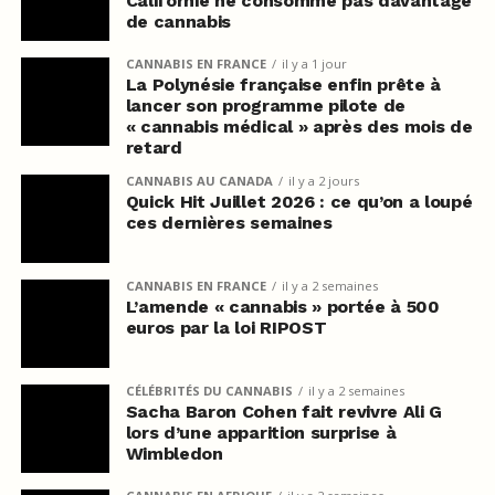
Californie ne consomme pas davantage
de cannabis
CANNABIS EN FRANCE
il y a 1 jour
La Polynésie française enfin prête à
lancer son programme pilote de
« cannabis médical » après des mois de
retard
CANNABIS AU CANADA
il y a 2 jours
Quick Hit Juillet 2026 : ce qu’on a loupé
ces dernières semaines
CANNABIS EN FRANCE
il y a 2 semaines
L’amende « cannabis » portée à 500
euros par la loi RIPOST
CÉLÉBRITÉS DU CANNABIS
il y a 2 semaines
Sacha Baron Cohen fait revivre Ali G
lors d’une apparition surprise à
Wimbledon