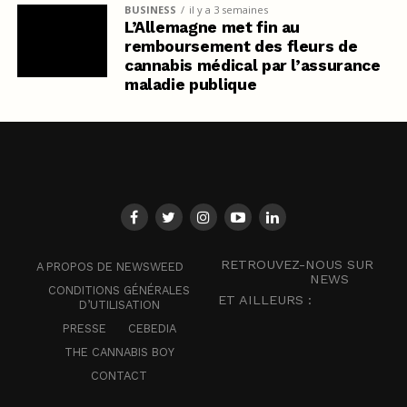
BUSINESS
il y a 3 semaines
L’Allemagne met fin au
remboursement des fleurs de
cannabis médical par l’assurance
maladie publique
RETROUVEZ-NOUS SUR
A PROPOS DE NEWSWEED
NEWS
CONDITIONS GÉNÉRALES
ET AILLEURS :
D’UTILISATION
PRESSE
CEBEDIA
THE CANNABIS BOY
CONTACT