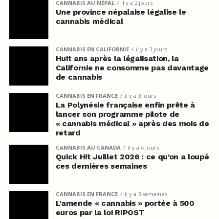
CANNABIS AU NÉPAL
il y a 2 jours
Une province népalaise légalise le
cannabis médical
CANNABIS EN CALIFORNIE
il y a 3 jours
Huit ans après la légalisation, la
Californie ne consomme pas davantage
de cannabis
CANNABIS EN FRANCE
il y a 3 jours
La Polynésie française enfin prête à
lancer son programme pilote de
« cannabis médical » après des mois de
retard
CANNABIS AU CANADA
il y a 4 jours
Quick Hit Juillet 2026 : ce qu’on a loupé
ces dernières semaines
CANNABIS EN FRANCE
il y a 3 semaines
L’amende « cannabis » portée à 500
euros par la loi RIPOST