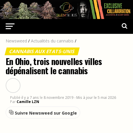
Newsweed
/
Actualités du cannabis
/
CANNABIS AUX ETATS-UNIS
En Ohio, trois nouvelles villes
dépénalisent le cannabis
Publié
il y a 7 ans
le
8 novembre 2019
- Mis à jour le 5 mai 2026
Par
Camille LZN
Suivre Newsweed sur Google