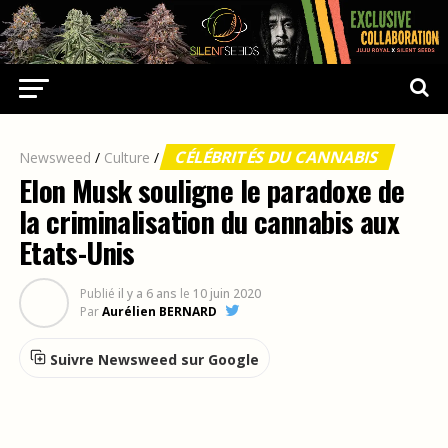
CÉLÉBRITÉS DU CANNABIS
Newsweed
/
Culture
/
Elon Musk souligne le paradoxe de
la criminalisation du cannabis aux
Etats-Unis
Publié
il y a 6 ans
le
10 juin 2020
Par
Aurélien BERNARD
Suivre Newsweed sur Google