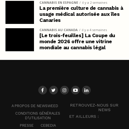
CANNABIS EN ESPAGNE
il y a 2 semaines
La première culture de cannabis à
usage médical autorisée aux îles
Canaries
CANNABIS AU CANADA
il y a 4 semaines
[Le trois-feuilles] La Coupe du
monde 2026 offre une vitrine
mondiale au cannabis légal
RETROUVEZ-NOUS SUR
A PROPOS DE NEWSWEED
NEWS
CONDITIONS GÉNÉRALES
ET AILLEURS :
D’UTILISATION
PRESSE
CEBEDIA