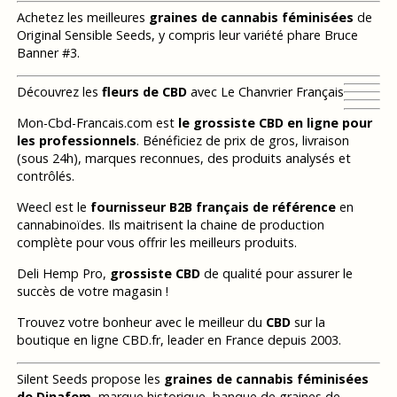
Achetez les meilleures
graines de cannabis féminisées
de
Original Sensible Seeds, y compris leur variété phare Bruce
Banner #3.
Découvrez les
fleurs de CBD
avec Le Chanvrier Français
Mon-Cbd-Francais.com est
le grossiste CBD en ligne pour
les professionnels
. Bénéficiez de prix de gros, livraison
(sous 24h), marques reconnues, des produits analysés et
contrôlés.
Weecl est le
fournisseur B2B français de référence
en
cannabinoïdes. Ils maitrisent la chaine de production
complète pour vous offrir les meilleurs produits.
Deli Hemp Pro,
grossiste CBD
de qualité pour assurer le
succès de votre magasin !
Trouvez votre bonheur avec le meilleur du
CBD
sur la
boutique en ligne CBD.fr, leader en France depuis 2003.
Silent Seeds propose les
graines de cannabis féminisées
de Dinafem
, marque historique, banque de graines de