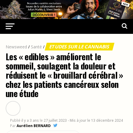
ETUDES SUR LE CANNABIS
Newsweed
/
Santé
/
Les « edibles » améliorent le
sommeil, soulagent la douleur et
réduisent le « brouillard cérébral »
chez les patients cancéreux selon
une étude
Publié
il y a 3 ans
le
27 juillet 2023
- Mis à jour le 13 décembre 2024
Par
Aurélien BERNARD