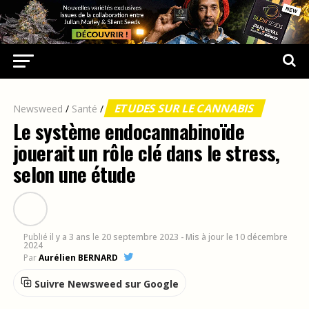
ETUDES SUR LE CANNABIS
Newsweed
/
Santé
/
Le système endocannabinoïde
jouerait un rôle clé dans le stress,
selon une étude
Publié
il y a 3 ans
le
20 septembre 2023
- Mis à jour le 10 décembre
2024
Par
Aurélien BERNARD
Suivre Newsweed sur Google