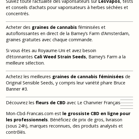
Suivez toute l’actualité des vaporisateurs sur
LesVapos
, tests
et conseils d’achats pour vaporisateurs à herbes séchées et
concentrés.
Acheter des
graines de cannabis
féminisées et
autoflorissantes en direct de la Barney’s Farm d’Amsterdam,
graines gratuites avec chaque commande.
Si vous êtes au Royaume-Uni et avez besoin
d’étonnantes
Cali Weed Strain Seeds
, Barney’s Farm a la
meilleure sélection.
Achetez les meilleures
graines de cannabis féminisées
de
Original Sensible Seeds, y compris leur variété phare Bruce
Banner #3.
Découvrez les
fleurs de CBD
avec Le Chanvrier Français
Mon-Cbd-Francais.com est
le grossiste CBD en ligne pour
les professionnels
. Bénéficiez de prix de gros, livraison
(sous 24h), marques reconnues, des produits analysés et
contrôlés.