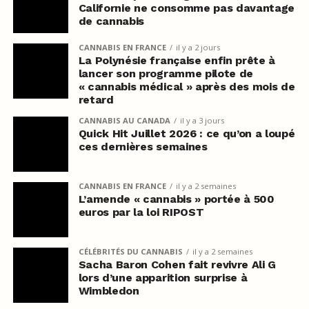
Californie ne consomme pas davantage
de cannabis
CANNABIS EN FRANCE
il y a 2 jours
La Polynésie française enfin prête à
lancer son programme pilote de
« cannabis médical » après des mois de
retard
CANNABIS AU CANADA
il y a 3 jours
Quick Hit Juillet 2026 : ce qu’on a loupé
ces dernières semaines
CANNABIS EN FRANCE
il y a 2 semaines
L’amende « cannabis » portée à 500
euros par la loi RIPOST
CÉLÉBRITÉS DU CANNABIS
il y a 2 semaines
Sacha Baron Cohen fait revivre Ali G
lors d’une apparition surprise à
Wimbledon