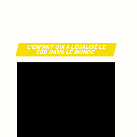
L’ENFANT QUI A LÉGALISÉ LE
CBD DANS LE MONDE