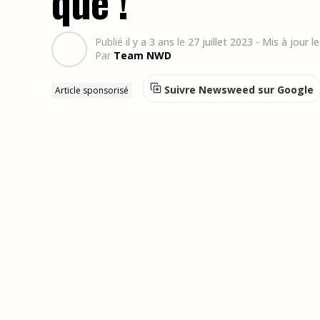
que !
Publié
il y a 3 ans
le
27 juillet 2023
- Mis à jour 
Par
Team NWD
Suivre Newsweed sur Google
Article sponsorisé