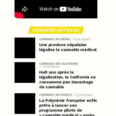
DERNIERS ARTICLES
CANNABIS AU NÉPAL
il y a 3 jours
Une province népalaise
légalise le cannabis médical
CANNABIS EN CALIFORNIE
il y a 4 jours
Huit ans après la
légalisation, la Californie ne
consomme pas davantage
de cannabis
CANNABIS EN FRANCE
il y a 4 jours
La Polynésie française enfin
prête à lancer son
programme pilote de
« cannabis médical » après