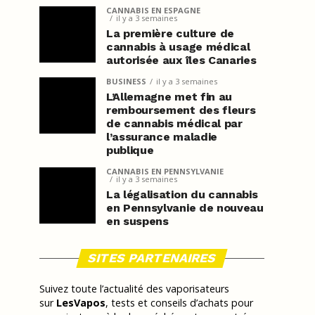
CANNABIS EN ESPAGNE
il y a 3 semaines
La première culture de
cannabis à usage médical
autorisée aux îles Canaries
BUSINESS
il y a 3 semaines
L’Allemagne met fin au
remboursement des fleurs
de cannabis médical par
l’assurance maladie
publique
CANNABIS EN PENNSYLVANIE
il y a 3 semaines
La légalisation du cannabis
en Pennsylvanie de nouveau
en suspens
SITES PARTENAIRES
Suivez toute l’actualité des vaporisateurs
sur
LesVapos
, tests et conseils d’achats pour