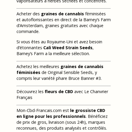
vaporisateurs à herbes séchées et concentrés.
Acheter des
graines de cannabis
féminisées
et autoflorissantes en direct de la Barney’s Farm
d’Amsterdam, graines gratuites avec chaque
commande.
Si vous êtes au Royaume-Uni et avez besoin
d’étonnantes
Cali Weed Strain Seeds
,
Barney’s Farm a la meilleure sélection.
Achetez les meilleures
graines de cannabis
féminisées
de Original Sensible Seeds, y
compris leur variété phare Bruce Banner #3.
Découvrez les
fleurs de CBD
avec Le Chanvrier
Français
Mon-Cbd-Francais.com est
le grossiste CBD
en ligne pour les professionnels
. Bénéficiez
de prix de gros, livraison (sous 24h), marques
reconnues, des produits analysés et contrôlés.