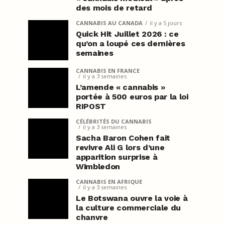
des mois de retard
CANNABIS AU CANADA
il y a 5 jours
Quick Hit Juillet 2026 : ce
qu’on a loupé ces dernières
semaines
CANNABIS EN FRANCE
il y a 3 semaines
L’amende « cannabis »
portée à 500 euros par la loi
RIPOST
CÉLÉBRITÉS DU CANNABIS
il y a 3 semaines
Sacha Baron Cohen fait
revivre Ali G lors d’une
apparition surprise à
Wimbledon
CANNABIS EN AFRIQUE
il y a 3 semaines
Le Botswana ouvre la voie à
la culture commerciale du
chanvre