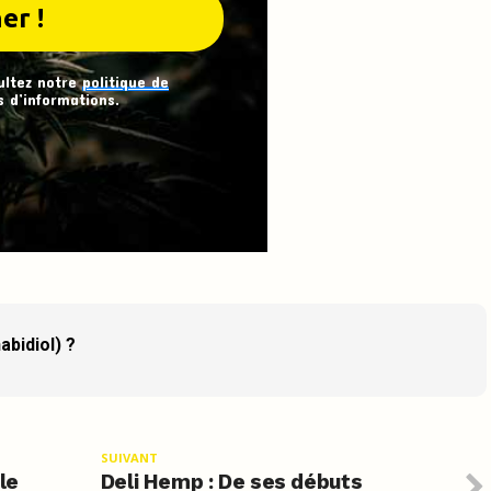
ultez notre
politique de
 d’informations.
abidiol) ?
SUIVANT
le
Deli Hemp : De ses débuts