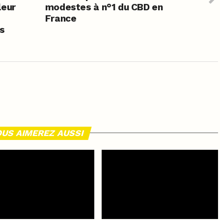
leur
modestes à n°1 du CBD en
France
ts
e
US AIMEREZ AUSSI