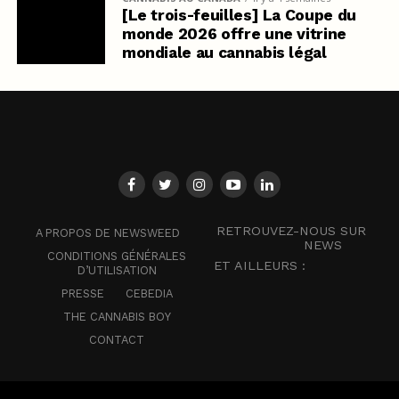
[Le trois-feuilles] La Coupe du
monde 2026 offre une vitrine
mondiale au cannabis légal
RETROUVEZ-NOUS SUR
A PROPOS DE NEWSWEED
NEWS
CONDITIONS GÉNÉRALES
ET AILLEURS :
D’UTILISATION
PRESSE
CEBEDIA
THE CANNABIS BOY
CONTACT