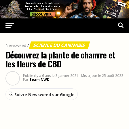
SCIENCE DU CANNABIS
Newsweed
/
Découvrez la plante de chanvre et
les fleurs de CBD
Publié
il y a 6 ans
le
3 janvier 2021
- Mis à jour le 25 août 2022
Par
Team NWD
Suivre Newsweed sur Google