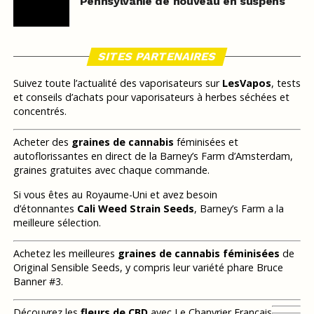
Pennsylvanie de nouveau en suspens
SITES PARTENAIRES
Suivez toute l’actualité des vaporisateurs sur
LesVapos
, tests
et conseils d’achats pour vaporisateurs à herbes séchées et
concentrés.
Acheter des
graines de cannabis
féminisées et
autoflorissantes en direct de la Barney’s Farm d’Amsterdam,
graines gratuites avec chaque commande.
Si vous êtes au Royaume-Uni et avez besoin
d’étonnantes
Cali Weed Strain Seeds
, Barney’s Farm a la
meilleure sélection.
Achetez les meilleures
graines de cannabis féminisées
de
Original Sensible Seeds, y compris leur variété phare Bruce
Banner #3.
Découvrez les
fleurs de CBD
avec Le Chanvrier Français