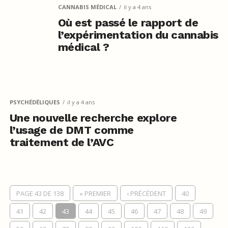
CANNABIS MÉDICAL
il y a 4 ans
Où est passé le rapport de
l’expérimentation du cannabis
médical ?
PSYCHÉDÉLIQUES
il y a 4 ans
Une nouvelle recherche explore
l’usage de DMT comme
traitement de l’AVC
PAGE 43 DE 138
« PREMIER
‹ PRÉCÉDENT
40
41
42
43
44
45
46
47
48
49