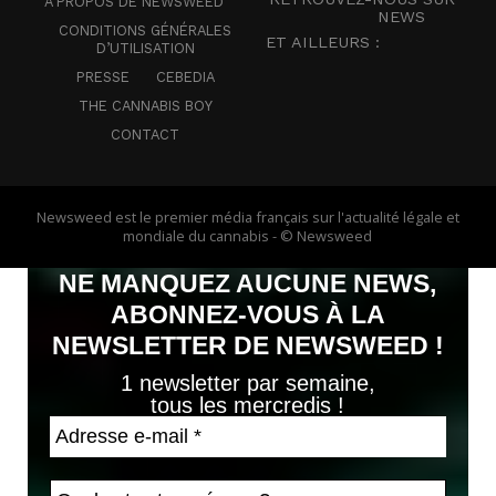
A PROPOS DE NEWSWEED
NEWS
CONDITIONS GÉNÉRALES
ET AILLEURS :
D’UTILISATION
PRESSE
CEBEDIA
THE CANNABIS BOY
CONTACT
Newsweed est le premier média français sur l'actualité légale et
mondiale du cannabis - © Newsweed
NE MANQUEZ AUCUNE NEWS,
ABONNEZ-VOUS À LA
NEWSLETTER DE NEWSWEED !
1 newsletter par semaine,
tous les mercredis !