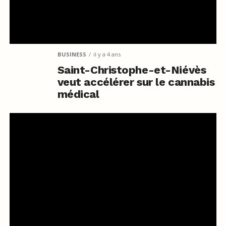
BUSINESS
il y a 4 ans
Saint-Christophe-et-Niévès
veut accélérer sur le cannabis
médical