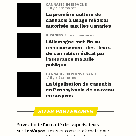
CANNABIS EN ESPAGNE
il y a 3 semaines
La première culture de
cannabis à usage médical
autorisée aux îles Canaries
BUSINESS
il y a 3 semaines
L’Allemagne met fin au
remboursement des fleurs
de cannabis médical par
l’assurance maladie
publique
CANNABIS EN PENNSYLVANIE
il y a 3 semaines
La légalisation du cannabis
en Pennsylvanie de nouveau
en suspens
SITES PARTENAIRES
Suivez toute l’actualité des vaporisateurs
sur
LesVapos
, tests et conseils d’achats pour