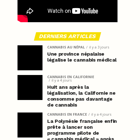
DERNIERS ARTICLES
CANNABIS AU NÉPAL
il y a 3 jours
Une province népalaise
légalise le cannabis médical
CANNABIS EN CALIFORNIE
il y a 4 jours
Huit ans après la
légalisation, la Californie ne
consomme pas davantage
de cannabis
CANNABIS EN FRANCE
il y a 4 jours
La Polynésie française enfin
prête à lancer son
programme pilote de
« cannabis médical » après