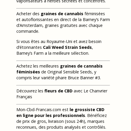
vaporisateurs à herbes séchées et concentrés.
Acheter des
graines de cannabis
féminisées
et autoflorissantes en direct de la Barney’s Farm
d’Amsterdam, graines gratuites avec chaque
commande.
Si vous êtes au Royaume-Uni et avez besoin
d’étonnantes
Cali Weed Strain Seeds
,
Barney’s Farm a la meilleure sélection.
Achetez les meilleures
graines de cannabis
féminisées
de Original Sensible Seeds, y
compris leur variété phare Bruce Banner #3.
Découvrez les
fleurs de CBD
avec Le Chanvrier
Français
Mon-Cbd-Francais.com est
le grossiste CBD
en ligne pour les professionnels
. Bénéficiez
de prix de gros, livraison (sous 24h), marques
reconnues, des produits analysés et contrôlés.