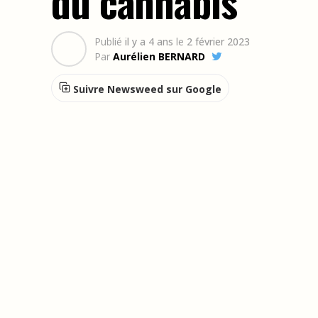
du cannabis
Publié
il y a 4 ans
le
2 février 2023
Par
Aurélien BERNARD
Suivre Newsweed sur Google