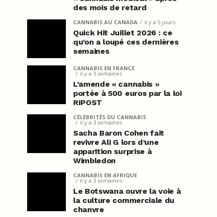
des mois de retard
CANNABIS AU CANADA
il y a 5 jours
Quick Hit Juillet 2026 : ce
qu’on a loupé ces dernières
semaines
CANNABIS EN FRANCE
il y a 3 semaines
L’amende « cannabis »
portée à 500 euros par la loi
RIPOST
CÉLÉBRITÉS DU CANNABIS
il y a 3 semaines
Sacha Baron Cohen fait
revivre Ali G lors d’une
apparition surprise à
Wimbledon
CANNABIS EN AFRIQUE
il y a 3 semaines
Le Botswana ouvre la voie à
la culture commerciale du
chanvre