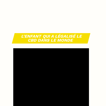
L’ENFANT QUI A LÉGALISÉ LE
CBD DANS LE MONDE