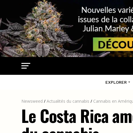
EXPLORER
Newsweed
/
Actualités du cannabis
/
Cannabis en Amériqu
Le Costa Rica am