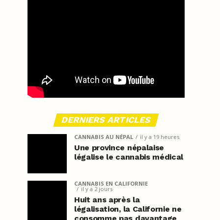
DERNIERS ARTICLES
CANNABIS AU NÉPAL
il y a 19 heures
Une province népalaise
légalise le cannabis médical
CANNABIS EN CALIFORNIE
il y a 2 jours
Huit ans après la
légalisation, la Californie ne
consomme pas davantage