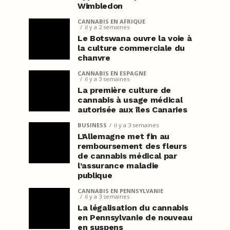
Wimbledon
CANNABIS EN AFRIQUE
il y a 2 semaines
Le Botswana ouvre la voie à
la culture commerciale du
chanvre
CANNABIS EN ESPAGNE
il y a 3 semaines
La première culture de
cannabis à usage médical
autorisée aux îles Canaries
BUSINESS
il y a 3 semaines
L’Allemagne met fin au
remboursement des fleurs
de cannabis médical par
l’assurance maladie
publique
CANNABIS EN PENNSYLVANIE
il y a 3 semaines
La légalisation du cannabis
en Pennsylvanie de nouveau
en suspens