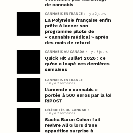
de cannabis
CANNABIS EN FRANCE
il y a 2 jours
La Polynésie française enfin
prête à lancer son
programme pilote de
« cannabis médical » après
des mois de retard
CANNABIS AU CANADA
il y a 3 jours
Quick Hit Juillet 2026 : ce
qu’on a loupé ces dernières
semaines
CANNABIS EN FRANCE
il y a 2 semaines
L’amende « cannabis »
portée à 500 euros par la loi
RIPOST
CÉLÉBRITÉS DU CANNABIS
il y a 2 semaines
Sacha Baron Cohen fait
revivre Ali G lors d’une
apparition surprise à