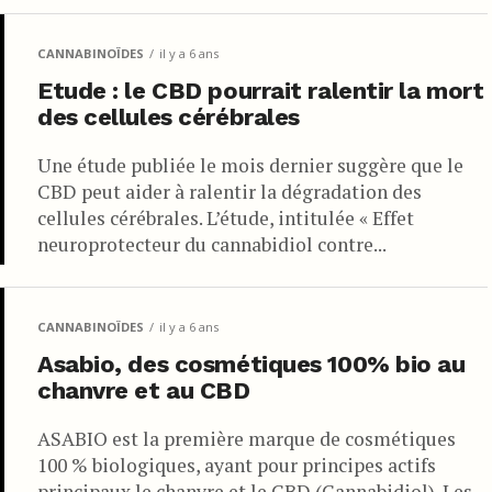
CANNABINOÏDES
il y a 6 ans
Etude : le CBD pourrait ralentir la mort
des cellules cérébrales
Une étude publiée le mois dernier suggère que le
CBD peut aider à ralentir la dégradation des
cellules cérébrales. L’étude, intitulée « Effet
neuroprotecteur du cannabidiol contre...
CANNABINOÏDES
il y a 6 ans
Asabio, des cosmétiques 100% bio au
chanvre et au CBD
ASABIO est la première marque de cosmétiques
100 % biologiques, ayant pour principes actifs
principaux le chanvre et le CBD (Cannabidiol). Les