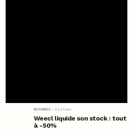
BUSINESS
il y a 6 ans
Weecl liquide son stock : tout
à -50%