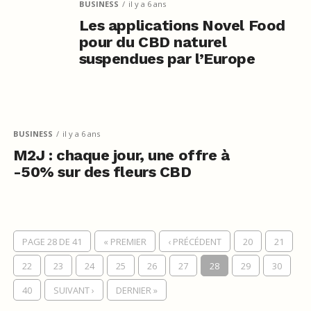
BUSINESS
il y a 6 ans
Les applications Novel Food
pour du CBD naturel
suspendues par l’Europe
BUSINESS
il y a 6 ans
M2J : chaque jour, une offre à
-50% sur des fleurs CBD
PAGE 28 DE 41
« PREMIER
‹ PRÉCÉDENT
20
21
22
23
24
25
26
27
28
29
30
40
SUIVANT ›
DERNIER »