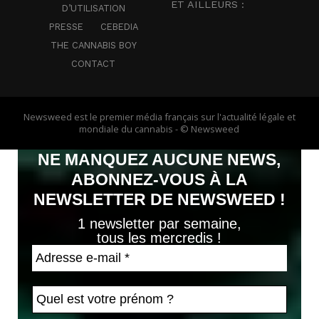
ET AILLEURS :
D’UTILISATION
PRESSE
CEBEDIA
THE CANNABIS BOY
CONTACT
Newsweed est le premier média français sur l'actualité légale et
mondiale du cannabis - © Newsweed
NE MANQUEZ AUCUNE NEWS,
ABONNEZ-VOUS À LA
NEWSLETTER DE NEWSWEED !
1 newsletter par semaine,
tous les mercredis !