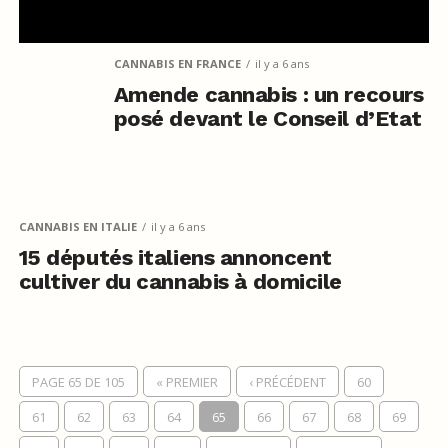
CANNABIS EN FRANCE
il y a 6 ans
Amende cannabis : un recours
posé devant le Conseil d’Etat
CANNABIS EN ITALIE
il y a 6 ans
15 députés italiens annoncent
cultiver du cannabis à domicile
PAGE 65 DE 105
« PREMIER
‹ PRÉCÉDENT
60
61
62
63
64
65
66
67
68
69