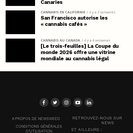
Canaries
CANNABIS EN CALIFORNIE
il y a 3 semaines
San Francisco autorise les
« cannabis cafés »
CANNABIS AU CANADA
il y a 4 semaines
[Le trois-feuilles] La Coupe du
monde 2026 offre une vitrine
mondiale au cannabis légal
RETROUVEZ-NOUS SUR
A PROPOS DE NEWSWEED
NEWS
CONDITIONS GÉNÉRALES
ET AILLEURS :
D’UTILISATION