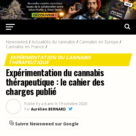
Newsweed
/
Actualités du cannabis
/
Cannabis en Europe
/
Cannabis en France
/
EXPÉRIMENTATION DU CANNABIS
THÉRAPEUTIQUE
Expérimentation du cannabis
thérapeutique : le cahier des
charges publié
Publié
il y a 6 ans
le
19 octobre 2020
Par
Aurélien BERNARD
Suivre Newsweed sur Google