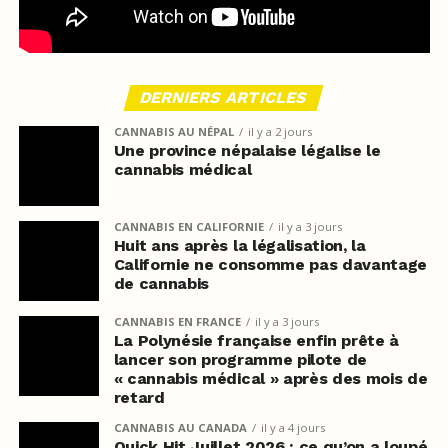
DERNIERS ARTICLES
CANNABIS AU NÉPAL
il y a 2 jours
Une province népalaise légalise le
cannabis médical
CANNABIS EN CALIFORNIE
il y a 3 jours
Huit ans après la légalisation, la
Californie ne consomme pas davantage
de cannabis
CANNABIS EN FRANCE
il y a 3 jours
La Polynésie française enfin prête à
lancer son programme pilote de
« cannabis médical » après des mois de
retard
CANNABIS AU CANADA
il y a 4 jours
Quick Hit Juillet 2026 : ce qu’on a loupé