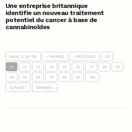
Une entreprise britannique
identifie un nouveau traitement
potentiel du cancer à base de
cannabinoïdes
PAGE 31 DE 105
« PREMIER
‹ PRÉCÉDENT
30
31
32
33
34
35
36
37
38
39
40
50
60
70
80
90
100
SUIVANT ›
DERNIER »