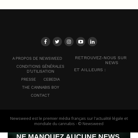
RETROUVEZ-NOUS SUR
A PROPOS DE NEWSWEED
NEWS
CONDITIONS GÉNÉRALES
ET AILLEURS :
D’UTILISATION
PRESSE
CEBEDIA
THE CANNABIS BOY
CONTACT
Newsweed est le premier média français sur l'actualité légale et
mondiale du cannabis - © Newsweed
NE MANQUEZ AUCUNE NEWS,