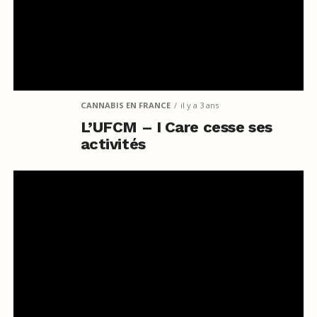
CANNABIS EN FRANCE
il y a 3 ans
L’UFCM – I Care cesse ses
activités