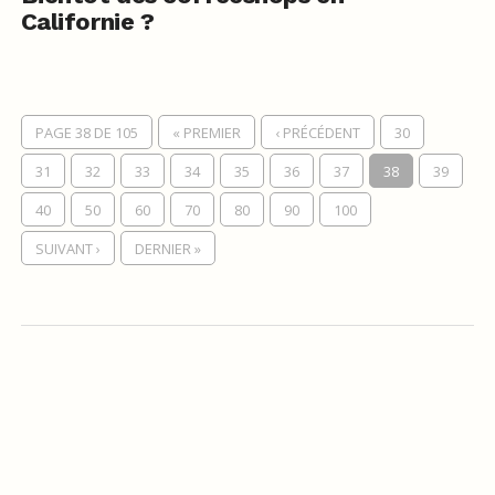
Californie ?
PAGE 38 DE 105
« PREMIER
‹ PRÉCÉDENT
30
31
32
33
34
35
36
37
38
39
40
50
60
70
80
90
100
SUIVANT ›
DERNIER »