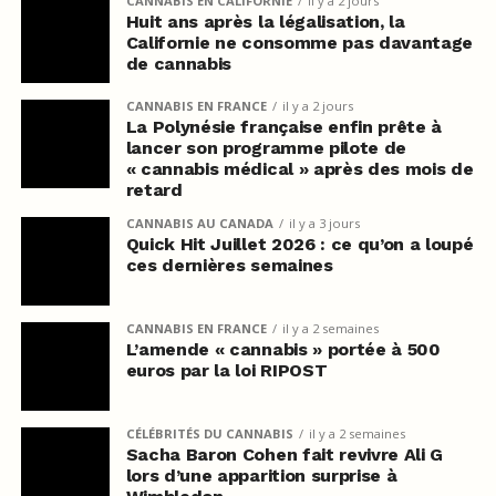
CANNABIS EN CALIFORNIE
il y a 2 jours
Huit ans après la légalisation, la
Californie ne consomme pas davantage
de cannabis
CANNABIS EN FRANCE
il y a 2 jours
La Polynésie française enfin prête à
lancer son programme pilote de
« cannabis médical » après des mois de
retard
CANNABIS AU CANADA
il y a 3 jours
Quick Hit Juillet 2026 : ce qu’on a loupé
ces dernières semaines
CANNABIS EN FRANCE
il y a 2 semaines
L’amende « cannabis » portée à 500
euros par la loi RIPOST
CÉLÉBRITÉS DU CANNABIS
il y a 2 semaines
Sacha Baron Cohen fait revivre Ali G
lors d’une apparition surprise à