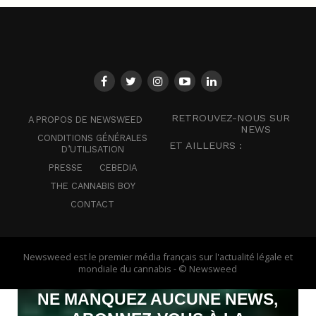
RETROUVEZ-NOUS SUR
A PROPOS DE NEWSWEED
NEWS
CONDITIONS GÉNÉRALES
ET AILLEURS :
D’UTILISATION
PRESSE
CEBEDIA
THE CANNABIS BOY
CONTACT
Newsweed est le premier média français sur l'actualité légale et
mondiale du cannabis - © Newsweed
NE MANQUEZ AUCUNE NEWS,