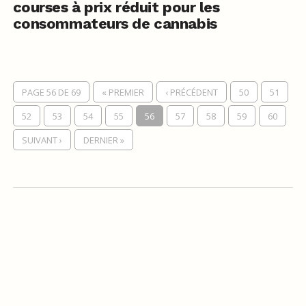
courses à prix réduit pour les
consommateurs de cannabis
PAGE 56 DE 69
« PREMIER
‹ PRÉCÉDENT
50
51
52
53
54
55
56
57
58
59
60
SUIVANT ›
DERNIER »