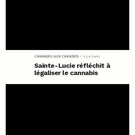
CANNABIS AUX CARAÏBES
il y a 6 ans
Sainte-Lucie réfléchit à
légaliser le cannabis