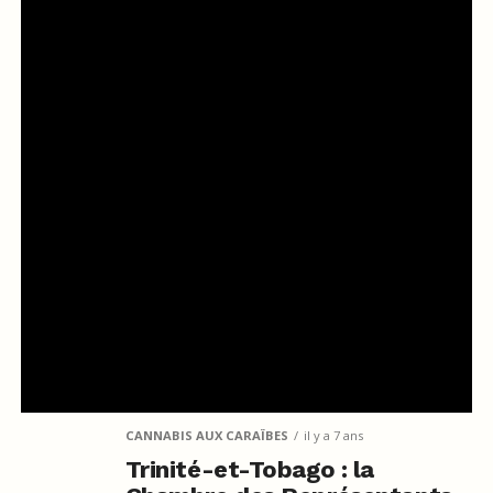
CANNABIS AUX CARAÏBES
il y a 7 ans
Trinité-et-Tobago : la