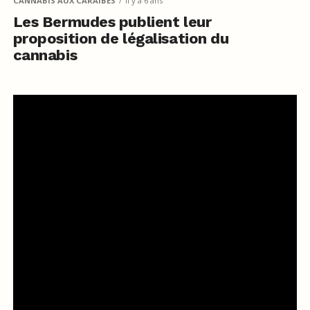
CANNABIS AUX CARAÏBES
il y a 6 ans
Les Bermudes publient leur
proposition de légalisation du
cannabis