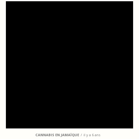
CANNABIS EN JAMAÏQUE
il y a 6 ans