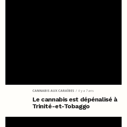
CANNABIS AUX CARAÏBES
il y a 7 ans
Le cannabis est dépénalisé à
Trinité-et-Tobaggo