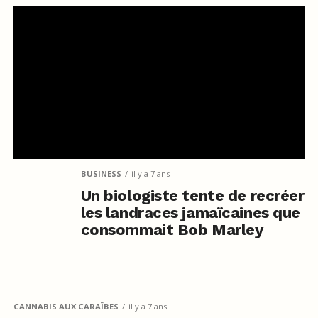
BUSINESS
il y a 7 ans
Un biologiste tente de recréer
les landraces jamaïcaines que
consommait Bob Marley
CANNABIS AUX CARAÏBES
il y a 7 ans