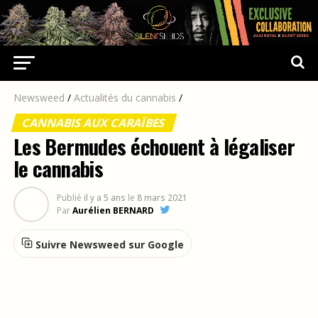
Newsweed
/
Actualités du cannabis
/
CANNABIS AUX CARAÏBES
Les Bermudes échouent à légaliser
le cannabis
Publié
il y a 5 ans
le
8 mars 2021
Par
Aurélien BERNARD
Suivre Newsweed sur Google