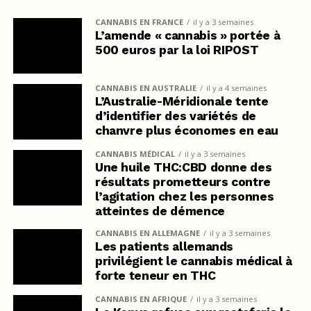
CANNABIS EN FRANCE
il y a 3 semaines
L’amende « cannabis » portée à
500 euros par la loi RIPOST
CANNABIS EN AUSTRALIE
il y a 4 semaines
L’Australie-Méridionale tente
d’identifier des variétés de
chanvre plus économes en eau
CANNABIS MÉDICAL
il y a 3 semaines
Une huile THC:CBD donne des
résultats prometteurs contre
l’agitation chez les personnes
atteintes de démence
CANNABIS EN ALLEMAGNE
il y a 3 semaines
Les patients allemands
privilégient le cannabis médical à
forte teneur en THC
CANNABIS EN AFRIQUE
il y a 3 semaines