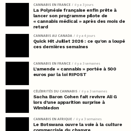
CANNABIS EN FRANCE
il y a 3 jours
La Polynésie française enfin prête à
lancer son programme pilote de
« cannabis médical » après des mois de
retard
CANNABIS AU CANADA
il y a 4 jours
Quick Hit Juillet 2026 : ce qu’on a loupé
ces dernières semaines
CANNABIS EN FRANCE
il y a 3 semaines
L’amende « cannabis » portée à 500
euros par la loi RIPOST
CÉLÉBRITÉS DU CANNABIS
il y a 3 semaines
Sacha Baron Cohen fait revivre Ali G
lors d’une apparition surprise à
Wimbledon
CANNABIS EN AFRIQUE
il y a 3 semaines
Le Botswana ouvre la voie à la culture
commerciale du chanvre