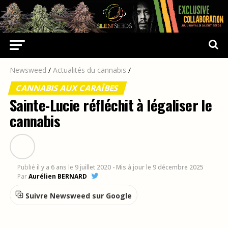
Newsweed
/
Actualités du cannabis
/
CANNABIS AUX CARAÏBES
Sainte-Lucie réfléchit à légaliser le
cannabis
Publié
il y a 6 ans
le
9 juillet 2020
- Mis à jour le 9 décembre 2025
Par
Aurélien BERNARD
Suivre Newsweed sur Google