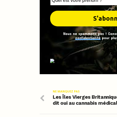
Nous ne spammons pas ! Cons
confidentialité
pour plus
NE MANQUEZ PAS
Les Îles Vierges Britanniqu
dit oui au cannabis médica