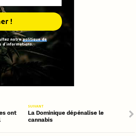
ultez notre
politique de
 d’informations.
SUIVANT
es ont
La Dominique dépénalise le
l
cannabis