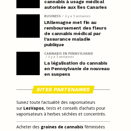
cannabis à usage médical
autorisée aux îles Canaries
BUSINESS
il y a 3 semaines
L’Allemagne met fin au
remboursement des fleurs
de cannabis médical par
l’assurance maladie
publique
CANNABIS EN PENNSYLVANIE
il y a 3 semaines
La légalisation du cannabis
en Pennsylvanie de nouveau
en suspens
SITES PARTENAIRES
Suivez toute l’actualité des vaporisateurs
sur
LesVapos
, tests et conseils d’achats pour
vaporisateurs à herbes séchées et concentrés.
Acheter des
graines de cannabis
féminisées