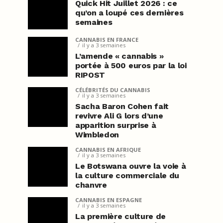
Quick Hit Juillet 2026 : ce
qu’on a loupé ces dernières
semaines
CANNABIS EN FRANCE
il y a 3 semaines
L’amende « cannabis »
portée à 500 euros par la loi
RIPOST
CÉLÉBRITÉS DU CANNABIS
il y a 3 semaines
Sacha Baron Cohen fait
revivre Ali G lors d’une
apparition surprise à
Wimbledon
CANNABIS EN AFRIQUE
il y a 3 semaines
Le Botswana ouvre la voie à
la culture commerciale du
chanvre
CANNABIS EN ESPAGNE
il y a 3 semaines
La première culture de