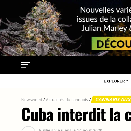
EXPLORER
CANNABIS AUX
Newsweed
/
Actualités du cannabis
/
Cuba interdit la
Publié
il y a 6 ans
le
14 août 2020