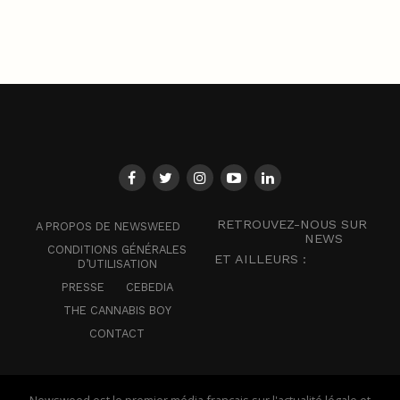
RETROUVEZ-NOUS SUR
A PROPOS DE NEWSWEED
NEWS
CONDITIONS GÉNÉRALES
ET AILLEURS :
D’UTILISATION
PRESSE
CEBEDIA
THE CANNABIS BOY
CONTACT
Newsweed est le premier média français sur l'actualité légale et