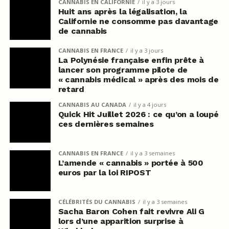
CANNABIS EN CALIFORNIE
il y a 3 jours
Huit ans après la légalisation, la
Californie ne consomme pas davantage
de cannabis
CANNABIS EN FRANCE
il y a 3 jours
La Polynésie française enfin prête à
lancer son programme pilote de
« cannabis médical » après des mois de
retard
CANNABIS AU CANADA
il y a 4 jours
Quick Hit Juillet 2026 : ce qu’on a loupé
ces dernières semaines
CANNABIS EN FRANCE
il y a 3 semaines
L’amende « cannabis » portée à 500
euros par la loi RIPOST
CÉLÉBRITÉS DU CANNABIS
il y a 3 semaines
Sacha Baron Cohen fait revivre Ali G
lors d’une apparition surprise à