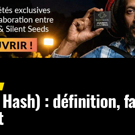
S
Hash) : définition, f
t