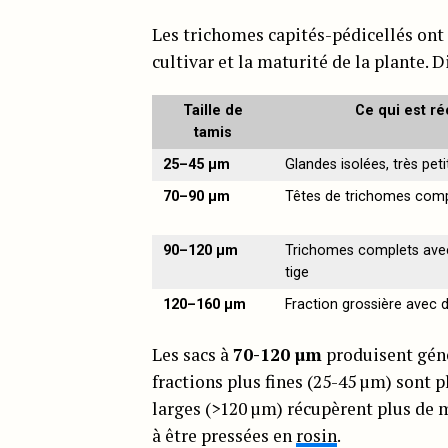
Les trichomes capités-pédicellés ont
cultivar et la maturité de la plante. Di
Taille de
Ce qui est r
tamis
25–45 µm
Glandes isolées, très peti
70–90 µm
Têtes de trichomes com
90–120 µm
Trichomes complets avec
tige
120–160 µm
Fraction grossière avec 
Les sacs à
70-120 µm
produisent géné
fractions plus fines (25-45 µm) sont 
larges (>120 µm) récupèrent plus de m
à être pressées en
rosin
.