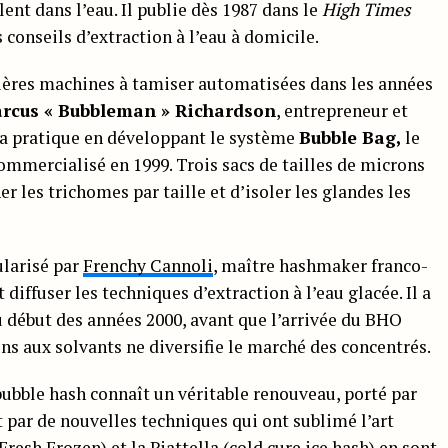
ent dans l’eau. Il publie dès 1987 dans le
High Times
conseils d’extraction à l’eau à domicile.
ières machines à tamiser automatisées dans les années
rcus « Bubbleman » Richardson
, entrepreneur et
 la pratique en développant le système
Bubble Bag,
le
commercialisé en 1999. Trois sacs de tailles de microns
r les trichomes par taille et d’isoler les glandes les
larisé par
Frenchy Cannoli
, maître hashmaker franco-
 diffuser les techniques d’extraction à l’eau glacée. Il a
u début des années 2000, avant que l’arrivée du BHO
ons aux solvants ne diversifie le marché des concentrés.
bubble hash connaît un véritable renouveau, porté par
t par de nouvelles techniques qui ont sublimé l’art
Fresh Frozen) et la
Piattella
(cold cure ice hash) en sont