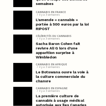
semaines
CANNABIS EN FRANCE
il y a 3 semaines
L’amende « cannabis »
portée à 500 euros par la loi
RIPOST
CÉLÉBRITÉS DU CANNABIS
il y a 3 semaines
Sacha Baron Cohen fait
revivre Ali G lors d’une
apparition surprise à
Wimbledon
CANNABIS EN AFRIQUE
il y a 3 semaines
Le Botswana ouvre la voie à
la culture commerciale du
chanvre
CANNABIS EN ESPAGNE
il y a 3 semaines
La première culture de
cannabis à usage médical
autorisée aux îles Canaries