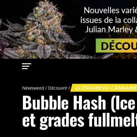
GLOSSAIRE DU CANNABI
Newsweed
/
Découvrir
/
Bubble Hash (Ice 
et grades fullmel