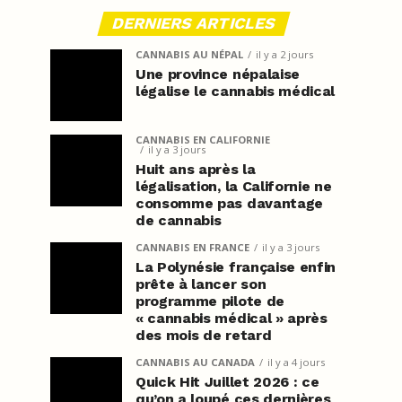
DERNIERS ARTICLES
CANNABIS AU NÉPAL
il y a 2 jours
Une province népalaise
légalise le cannabis médical
CANNABIS EN CALIFORNIE
il y a 3 jours
Huit ans après la
légalisation, la Californie ne
consomme pas davantage
de cannabis
CANNABIS EN FRANCE
il y a 3 jours
La Polynésie française enfin
prête à lancer son
programme pilote de
« cannabis médical » après
des mois de retard
CANNABIS AU CANADA
il y a 4 jours
Quick Hit Juillet 2026 : ce
qu’on a loupé ces dernières