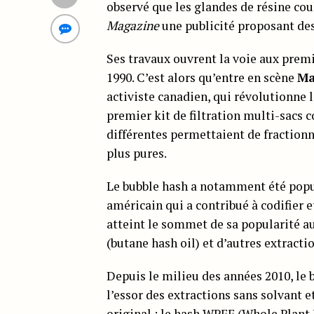
observé que les glandes de résine coul
Magazine
une publicité proposant des 
Ses travaux ouvrent la voie aux prem
1990. C’est alors qu’entre en scène
Ma
activiste canadien, qui révolutionne
premier kit de filtration multi-sacs 
différentes permettaient de fractionne
plus pures.
Le bubble hash a notamment été popu
américain qui a contribué à codifier et
atteint le sommet de sa popularité a
(butane hash oil) et d’autres extracti
Depuis le milieu des années 2010, le 
l’essor des extractions sans solvant e
original : le
hash WPFF
(Whole Plant 