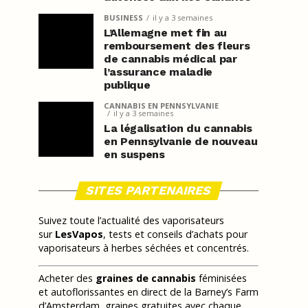
BUSINESS
il y a 3 semaines
L’Allemagne met fin au
remboursement des fleurs
de cannabis médical par
l’assurance maladie
publique
CANNABIS EN PENNSYLVANIE
il y a 3 semaines
La légalisation du cannabis
en Pennsylvanie de nouveau
en suspens
SITES PARTENAIRES
Suivez toute l’actualité des vaporisateurs
sur
LesVapos
, tests et conseils d’achats pour
vaporisateurs à herbes séchées et concentrés.
Acheter des
graines de cannabis
féminisées
et autoflorissantes en direct de la Barney’s Farm
d’Amsterdam, graines gratuites avec chaque