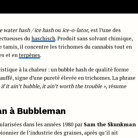
ce water hash / ice hash
ou
ice-o-lator,
est l’une des
pectueuses du
haschisch
. Produit sans solvant chimique,
e tamis, il concentre les trichomes du cannabis tout en
es et en
terpènes
.
istique à la chaleur : un bubble hash de qualité forme
chauffé, signe d’une pureté élevée en trichomes. La phrase
 if it ain’t bubble, it ain’t worth the trouble »,
résume
man à Bubbleman
ularisées dans les années 1980 par
Sam the Skunkman
onnier de l’industrie des graines, après qu’il ait