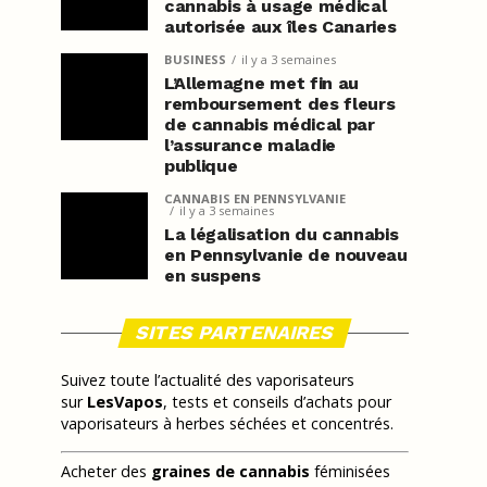
cannabis à usage médical
autorisée aux îles Canaries
BUSINESS
il y a 3 semaines
L’Allemagne met fin au
remboursement des fleurs
de cannabis médical par
l’assurance maladie
publique
CANNABIS EN PENNSYLVANIE
il y a 3 semaines
La légalisation du cannabis
en Pennsylvanie de nouveau
en suspens
SITES PARTENAIRES
Suivez toute l’actualité des vaporisateurs
sur
LesVapos
, tests et conseils d’achats pour
vaporisateurs à herbes séchées et concentrés.
Acheter des
graines de cannabis
féminisées