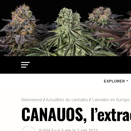
EXPLORER
Newsweed
/
Actualités du cannabis
/
Cannabis en Europe
CANAUOS, l’extra
Publié
il y a 3 ans
le
2 juin 2023