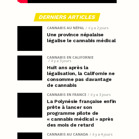
DERNIERS ARTICLES
CANNABIS AU NÉPAL
il y a 2 jours
Une province népalaise
légalise le cannabis médical
CANNABIS EN CALIFORNIE
il y a 3 jours
Huit ans après la
légalisation, la Californie ne
consomme pas davantage
de cannabis
CANNABIS EN FRANCE
il y a 3 jours
La Polynésie française enfin
prête à lancer son
programme pilote de
« cannabis médical » après
des mois de retard
CANNABIS AU CANADA
il y a 4 jours