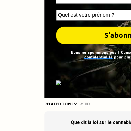
Nous ne spammons pas ! Cons
confidentialité
pour plus
RELATED TOPICS:
CBD
Que dit la loi sur le cannab