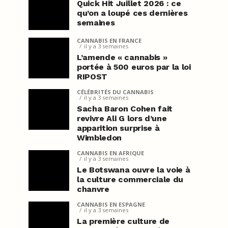
Quick Hit Juillet 2026 : ce
qu’on a loupé ces dernières
semaines
CANNABIS EN FRANCE
il y a 3 semaines
L’amende « cannabis »
portée à 500 euros par la loi
RIPOST
CÉLÉBRITÉS DU CANNABIS
il y a 3 semaines
Sacha Baron Cohen fait
revivre Ali G lors d’une
apparition surprise à
Wimbledon
CANNABIS EN AFRIQUE
il y a 3 semaines
Le Botswana ouvre la voie à
la culture commerciale du
chanvre
CANNABIS EN ESPAGNE
il y a 3 semaines
La première culture de