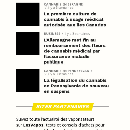
CANNABIS EN ESPAGNE
il y a 3 semaines
La première culture de
cannabis à usage médical
autorisée aux îles Canaries
BUSINESS
il y a 3 semaines
L’Allemagne met fin au
remboursement des fleurs
de cannabis médical par
l’assurance maladie
publique
CANNABIS EN PENNSYLVANIE
il y a 3 semaines
La légalisation du cannabis
en Pennsylvanie de nouveau
en suspens
SITES PARTENAIRES
Suivez toute l’actualité des vaporisateurs
sur
LesVapos
, tests et conseils d’achats pour