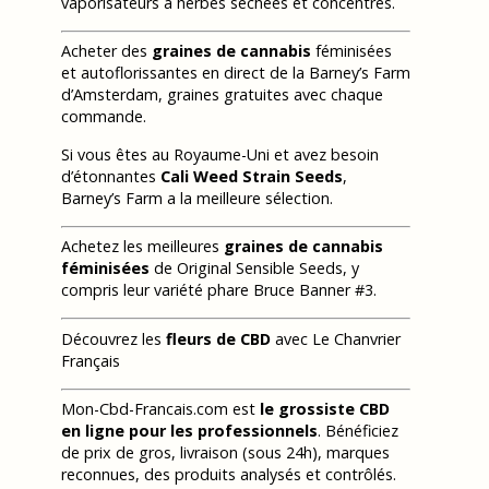
vaporisateurs à herbes séchées et concentrés.
Acheter des
graines de cannabis
féminisées
et autoflorissantes en direct de la Barney’s Farm
d’Amsterdam, graines gratuites avec chaque
commande.
Si vous êtes au Royaume-Uni et avez besoin
d’étonnantes
Cali Weed Strain Seeds
,
Barney’s Farm a la meilleure sélection.
Achetez les meilleures
graines de cannabis
féminisées
de Original Sensible Seeds, y
compris leur variété phare Bruce Banner #3.
Découvrez les
fleurs de CBD
avec Le Chanvrier
Français
Mon-Cbd-Francais.com est
le grossiste CBD
en ligne pour les professionnels
. Bénéficiez
de prix de gros, livraison (sous 24h), marques
reconnues, des produits analysés et contrôlés.