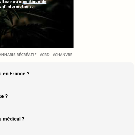
ultez notre
politique de
 d’informations.
ANNABIS RÉCRÉATIF
CBD
CHANVRE
is en France ?
ce ?
s médical ?