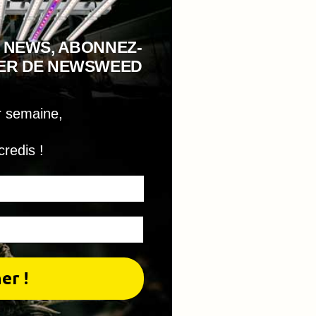
 NEWS, ABONNEZ-
TER DE NEWSWEED
r semaine,
credis !