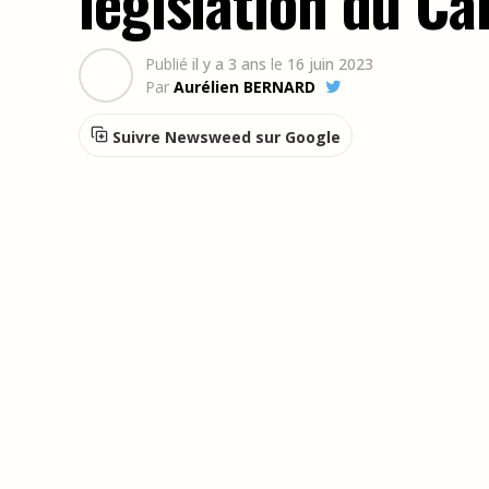
législation du Ca
Publié
il y a 3 ans
le
16 juin 2023
Par
Aurélien BERNARD
Suivre Newsweed sur Google