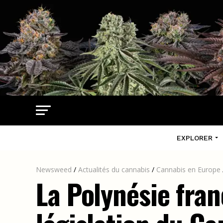
EXPLORER
Newsweed
/
Actualités du cannabis
/
Cannabis en Europe
La Polynésie fran