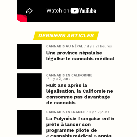
DERNIERS ARTICLES
CANNABIS AU NÉPAL
il y a 21 heures
Une province népalaise
légalise le cannabis médical
CANNABIS EN CALIFORNIE
il y a 2 jours
Huit ans après la
légalisation, la Californie ne
consomme pas davantage
de cannabis
CANNABIS EN FRANCE
il y a 2 jours
La Polynésie française enfin
prête à lancer son
programme pilote de
« cannabis médical » après