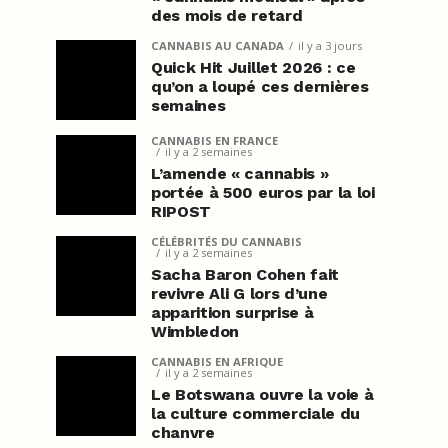
des mois de retard
CANNABIS AU CANADA
il y a 3 jours
Quick Hit Juillet 2026 : ce
qu’on a loupé ces dernières
semaines
CANNABIS EN FRANCE
il y a 2 semaines
L’amende « cannabis »
portée à 500 euros par la loi
RIPOST
CÉLÉBRITÉS DU CANNABIS
il y a 2 semaines
Sacha Baron Cohen fait
revivre Ali G lors d’une
apparition surprise à
Wimbledon
CANNABIS EN AFRIQUE
il y a 2 semaines
Le Botswana ouvre la voie à
la culture commerciale du
chanvre