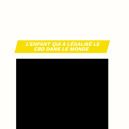
L’ENFANT QUI A LÉGALISÉ LE
CBD DANS LE MONDE