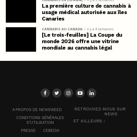
La première culture de cannabis à
usage médical autorisée aux îles
Canaries
CANNABIS AU CANADA
il y a 4 semaines
[Le trois-feuilles] La Coupe du
monde 2026 offre une vitrine
mondiale au cannabis légal
RETROUVEZ-NOUS SUR
A PROPOS DE NEWSWEED
NEWS
CONDITIONS GÉNÉRALES
ET AILLEURS :
D’UTILISATION
PRESSE
CEBEDIA