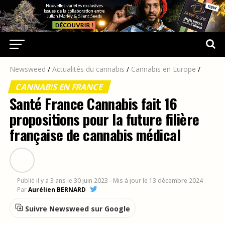
Newsweed
/
Actualités du cannabis
/
Cannabis en Europe
/
CANNABIS EN FRANCE
Santé France Cannabis fait 16
propositions pour la future filière
française de cannabis médical
Publié
il y a 3 ans
le
30 juin 2023
- Mis à jour le 13 décembre 2024
Par
Aurélien BERNARD
Suivre Newsweed sur Google