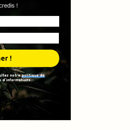
credis !
ultez notre
politique de
 d’informations.