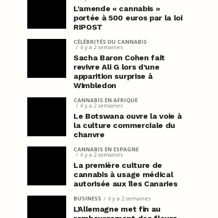
L’amende « cannabis »
portée à 500 euros par la loi
RIPOST
CÉLÉBRITÉS DU CANNABIS
il y a 2 semaines
Sacha Baron Cohen fait
revivre Ali G lors d’une
apparition surprise à
Wimbledon
CANNABIS EN AFRIQUE
il y a 2 semaines
Le Botswana ouvre la voie à
la culture commerciale du
chanvre
CANNABIS EN ESPAGNE
il y a 2 semaines
La première culture de
cannabis à usage médical
autorisée aux îles Canaries
BUSINESS
il y a 2 semaines
L’Allemagne met fin au