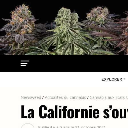
EXPLORER
Newsweed
/
Actualités du cannabis
/
Cannabis aux Etats-
La Californie s’o
Publié
il y a 5 ans
le
21 octobre 2021