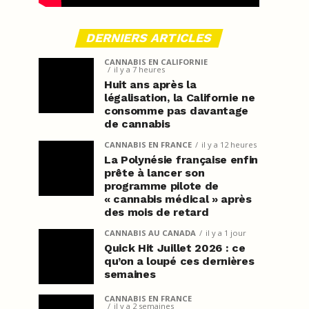
DERNIERS ARTICLES
CANNABIS EN CALIFORNIE
il y a 7 heures
Huit ans après la
légalisation, la Californie ne
consomme pas davantage
de cannabis
CANNABIS EN FRANCE
il y a 12 heures
La Polynésie française enfin
prête à lancer son
programme pilote de
« cannabis médical » après
des mois de retard
CANNABIS AU CANADA
il y a 1 jour
Quick Hit Juillet 2026 : ce
qu’on a loupé ces dernières
semaines
CANNABIS EN FRANCE
il y a 2 semaines