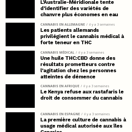
L’Australie-Méridionale tente
d’identifier des variétés de
chanvre plus économes en eau
CANNABIS EN ALLEMAGNE
il y a 3 semaines
Les patients allemands
privilégient le cannabis médical à
forte teneur en THC
CANNABIS MÉDICAL
il y a 3 semaines
Une huile THC:CBD donne des
résultats prometteurs contre
l’agitation chez les personnes
atteintes de démence
CANNABIS EN AFRIQUE
il y a 3 semaines
Le Kenya refuse aux rastafaris le
droit de consommer du cannabis
CANNABIS EN ESPAGNE
il y a 3 semaines
La première culture de cannabis à
usage médical autorisée aux îles
Canaries