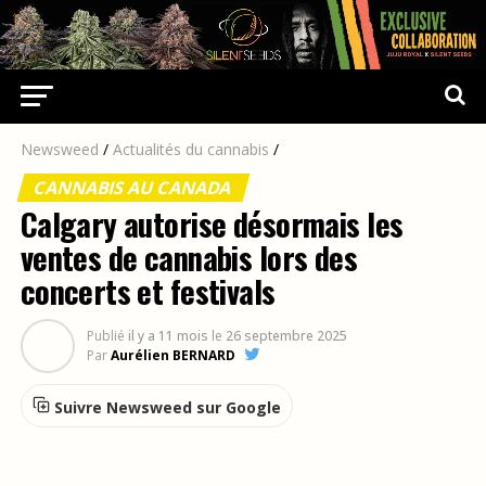
Newsweed
/
Actualités du cannabis
/
CANNABIS AU CANADA
Calgary autorise désormais les
ventes de cannabis lors des
concerts et festivals
Publié
il y a 11 mois
le
26 septembre 2025
Par
Aurélien BERNARD
Suivre Newsweed sur Google