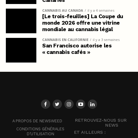
CANNABIS AU CANADA
il y a 4 semaines
[Le trois-feuilles] La Coupe du
monde 2026 offre une vitrine
mondiale au cannabis légal
CANNABIS EN CALIFORNIE
il y a 3 semaines
San Francisco autorise les
« cannabis cafés »
RETROUVEZ-NOUS SUR
A PROPOS DE NEWSWEED
NEWS
CONDITIONS GÉNÉRALES
ET AILLEURS :
D’UTILISATION