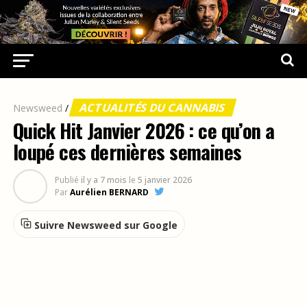
ACTUALITÉS DU CANNABIS
Newsweed
/
Quick Hit Janvier 2026 : ce qu’on a
loupé ces dernières semaines
Publié
il y a 7 mois
le
5 janvier 2026
Par
Aurélien BERNARD
Suivre Newsweed sur Google