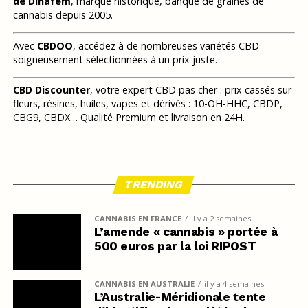
de Dinafem
, marque historique, banque de graines de
cannabis depuis 2005.
Avec
CBDOO
, accédez à de nombreuses variétés CBD
soigneusement sélectionnées à un prix juste.
CBD Discounter
, votre expert CBD pas cher : prix cassés sur
fleurs, résines, huiles, vapes et dérivés : 10-OH-HHC, CBDP,
CBG9, CBDX… Qualité Premium et livraison en 24H.
TRENDING
CANNABIS EN FRANCE
il y a 2 semaines
L’amende « cannabis » portée à
500 euros par la loi RIPOST
CANNABIS EN AUSTRALIE
il y a 4 semaines
L’Australie-Méridionale tente