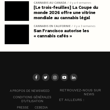
CANNABIS AU CANADA
il y a 4 semaines
[Le trois-feuilles] La Coupe du
monde 2026 offre une vitrine
mondiale au cannabis légal
CANNABIS EN CALIFORNIE
il y a 3 semaines
San Francisco autorise les
« cannabis cafés »
RETROUVEZ-NOUS SUR
A PROPOS DE NEWSWEED
NEWS
CONDITIONS GÉNÉRALES
ET AILLEURS :
D’UTILISATION
PRESSE
CEBEDIA